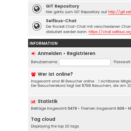
GIT Repository
Hier gehts zum GIT Repository auf
http://git.se
Selfbus-Chat
Der Rocket.Chat-Chat mit verschiedenen Chan
diskutiert werden kann:
https://chat.selfbus.or
INFORMATION
Anmelden
•
Registrieren
Benutzername:
Passwort:
Wer ist online?
Insgesamt sind
91
Besucher online :: 1 sichtbares Mitg
Der Besucherrekord liegt bei
5700
Besuchern, die am 20. 
Statistik
Beiträge insgesamt
5479
• Themen insgesamt
609
• M
Tag cloud
Displaying the top 20 tags.