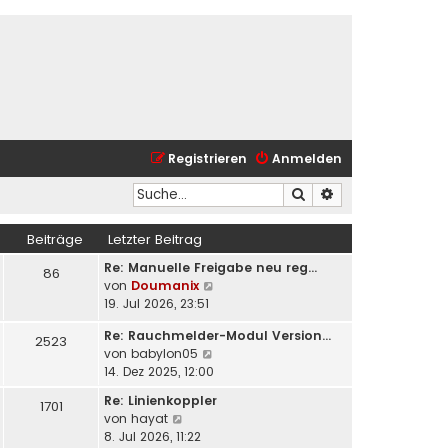
Registrieren
Anmelden
Suche
Erweiterte Suche
Beiträge
Letzter Beitrag
Re: Manuelle Freigabe neu reg…
86
N
von
Doumanix
e
19. Jul 2026, 23:51
u
Re: Rauchmelder-Modul Version…
e
2523
N
von
babylon05
s
e
14. Dez 2025, 12:00
t
u
e
Re: Linienkoppler
1701
e
r
N
von
hayat
s
B
e
8. Jul 2026, 11:22
t
e