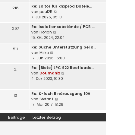
u
e
i
Re: Editor für knxprod Dateie…
e
218
r
t
N
von
paul25
s
B
r
e
7. Jul 2026, 05:13
t
e
a
u
e
i
Re: Isolationsabstände / PCB …
g
e
297
r
t
N
von
Florian
s
B
r
e
15. Okt 2024, 22:04
t
e
a
u
e
i
Re: Suche Unterstützung bei d…
g
e
511
r
t
N
von
Mirko
s
B
r
e
17. Jun 2026, 15:00
t
e
a
u
e
i
g
Re: [Biete] LPC 922 Bootloade…
e
2
r
t
N
von
Doumanix
s
B
r
e
4. Dez 2023, 10:30
t
e
a
u
e
i
g
e
r
t
Re: &-fach Binärausgang 10A
s
10
B
r
N
von
StefanT
t
e
a
e
17. Mär 2017, 13:28
e
i
g
u
r
t
e
B
Beiträge
Letzter Beitrag
r
s
e
a
t
i
g
e
t