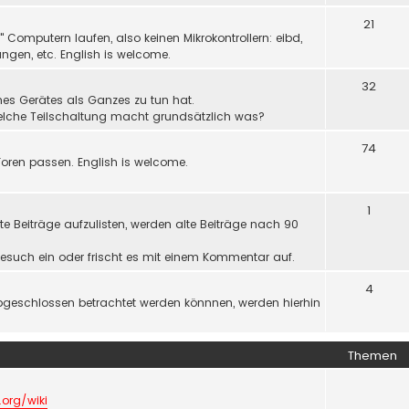
21
Computern laufen, also keinen Mikrokontrollern: eibd,
ngen, etc. English is welcome.
32
nes Gerätes als Ganzes zu tun hat.
welche Teilschaltung macht grundsätzlich was?
74
oren passen. English is welcome.
1
e Beiträge aufzulisten, werden alte Beiträge nach 90
r Gesuch ein oder frischt es mit einem Kommentar auf.
4
bgeschlossen betrachtet werden könnnen, werden hierhin
Themen
.org/wiki