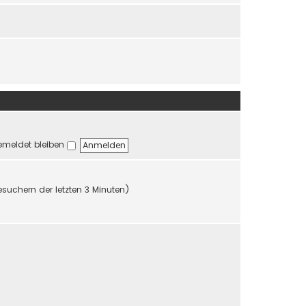
r
r
B
a
e
g
i
t
r
a
g
meldet bleiben
esuchern der letzten 3 Minuten)