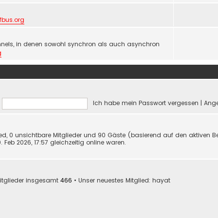
lfbus.org
nels, in denen sowohl synchron als auch asynchron
g
Ich habe mein Passwort vergessen
|
Ange
lied, 0 unsichtbare Mitglieder und 90 Gäste (basierend auf den aktiven B
Feb 2026, 17:57 gleichzeitig online waren.
itglieder insgesamt
466
• Unser neuestes Mitglied:
hayat