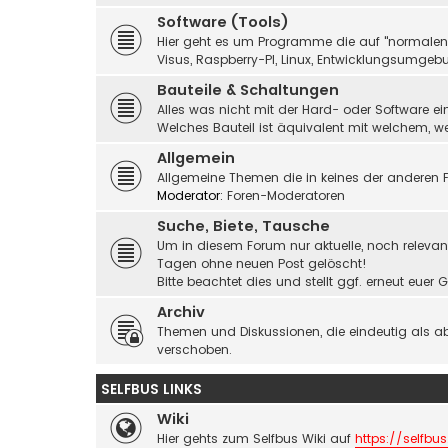
Software (Tools)
Hier geht es um Programme die auf "normalen" 
Visus, Raspberry-PI, Linux, Entwicklungsumgebu
Bauteile & Schaltungen
Alles was nicht mit der Hard- oder Software ei
Welches Bauteil ist äquivalent mit welchem, 
Allgemein
Allgemeine Themen die in keines der anderen F
Moderator:
Foren-Moderatoren
Suche, Biete, Tausche
Um in diesem Forum nur aktuelle, noch relevant
Tagen ohne neuen Post gelöscht!
Bitte beachtet dies und stellt ggf. erneut eue
Archiv
Themen und Diskussionen, die eindeutig als a
verschoben.
SELFBUS LINKS
Wiki
Hier gehts zum Selfbus Wiki auf
https://selfbus