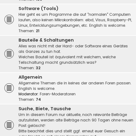
Software (Tools)
Hier geht es um Programme die auf "normalen" Computern
laufen, also keinen Mikrokontrollern: eibd, Visus, Raspberry-PI,
Linux, Entwicklungsumgebungen, etc. English is welcome.
Themen:
21
Bauteile & Schaltungen
Alles was nicht mit der Hard- oder Software eines Gerätes
als Ganzes zu tun hat.
Welches Bauteil ist äquivalent mit welchem, welche
Teilschaltung macht grundsätzlich was?
Themen:
32
Allgemein
Allgemeine Themen die in keines der anderen Foren passen.
English is welcome.
Moderator:
Foren-Moderatoren
Themen:
74
Suche, Biete, Tausche
Um in diesem Forum nur aktuelle, noch relevante Beiträge
aufzulisten, werden alte Beiträge nach 90 Tagen ohne neuen
Post gelöscht!
Bitte beachtet dies und stellt ggf. erneut euer Gesuch ein