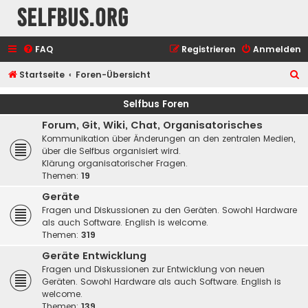
selfbus.org
FAQ
Registrieren
Anmelden
S
Startseite
Foren-Übersicht
u
Selfbus Foren
c
Forum, Git, Wiki, Chat, Organisatorisches
h
Kommunikation über Änderungen an den zentralen Medien,
e
über die Selfbus organisiert wird.
Klärung organisatorischer Fragen.
Themen:
19
Geräte
Fragen und Diskussionen zu den Geräten. Sowohl Hardware
als auch Software. English is welcome.
Themen:
319
Geräte Entwicklung
Fragen und Diskussionen zur Entwicklung von neuen
Geräten. Sowohl Hardware als auch Software. English is
welcome.
Themen:
139