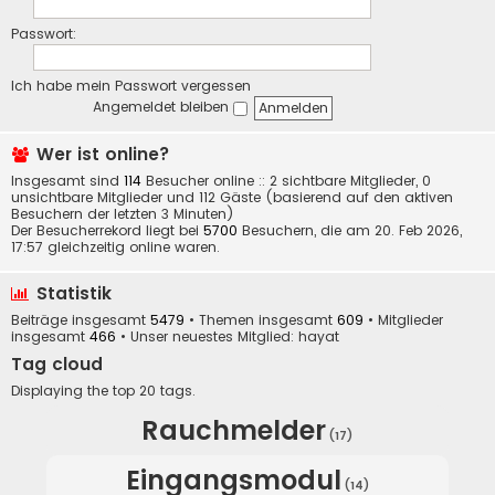
Passwort:
Ich habe mein Passwort vergessen
Angemeldet bleiben
Wer ist online?
Insgesamt sind
114
Besucher online :: 2 sichtbare Mitglieder, 0
unsichtbare Mitglieder und 112 Gäste (basierend auf den aktiven
Besuchern der letzten 3 Minuten)
Der Besucherrekord liegt bei
5700
Besuchern, die am 20. Feb 2026,
17:57 gleichzeitig online waren.
Statistik
Beiträge insgesamt
5479
• Themen insgesamt
609
• Mitglieder
insgesamt
466
• Unser neuestes Mitglied:
hayat
Tag cloud
Displaying the top 20 tags.
Rauchmelder
(17)
Eingangsmodul
(14)