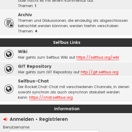
oder frischt es mit einem Kommentar auf.
Themen:
1
Archiv
Themen und Diskussionen, die eindeutig als abgeschlossen
betrachtet werden könnnen, werden hierhin verschoben.
Themen:
4
Selfbus Links
Wiki
Hier gehts zum Selfbus Wiki auf
https://selfbus.org/wiki
GIT Repository
Hier gehts zum GIT Repository auf
http://git.selfbus.org
Selfbus-Chat
Der Rocket.Chat-Chat mit verschiedenen Channels, in denen
sowohl synchron als auch asynchron diskutiert werden
kann:
https://chat.selfbus.org
Information
Anmelden
•
Registrieren
Benutzername: