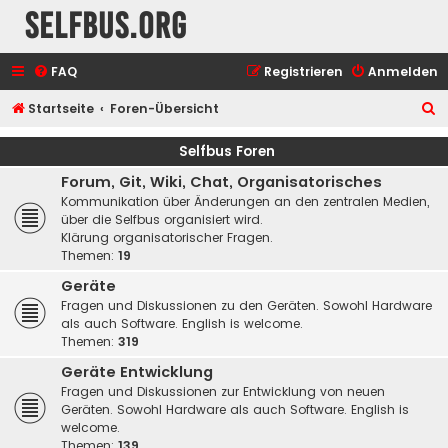
selfbus.org
FAQ
Registrieren
Anmelden
S
Startseite
Foren-Übersicht
u
Selfbus Foren
c
Forum, Git, Wiki, Chat, Organisatorisches
h
Kommunikation über Änderungen an den zentralen Medien,
e
über die Selfbus organisiert wird.
Klärung organisatorischer Fragen.
Themen:
19
Geräte
Fragen und Diskussionen zu den Geräten. Sowohl Hardware
als auch Software. English is welcome.
Themen:
319
Geräte Entwicklung
Fragen und Diskussionen zur Entwicklung von neuen
Geräten. Sowohl Hardware als auch Software. English is
welcome.
Themen:
139