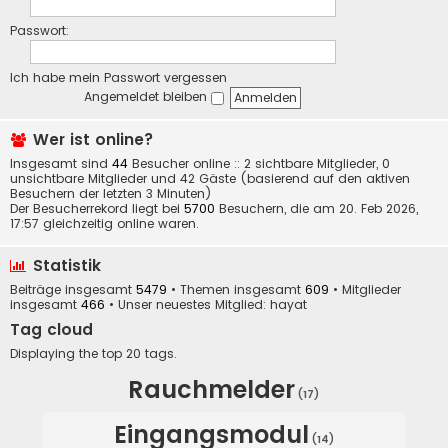
Passwort:
Ich habe mein Passwort vergessen
Angemeldet bleiben
Wer ist online?
Insgesamt sind
44
Besucher online :: 2 sichtbare Mitglieder, 0
unsichtbare Mitglieder und 42 Gäste (basierend auf den aktiven
Besuchern der letzten 3 Minuten)
Der Besucherrekord liegt bei
5700
Besuchern, die am 20. Feb 2026,
17:57 gleichzeitig online waren.
Statistik
Beiträge insgesamt
5479
• Themen insgesamt
609
• Mitglieder
insgesamt
466
• Unser neuestes Mitglied:
hayat
Tag cloud
Displaying the top 20 tags.
Rauchmelder
(17)
Eingangsmodul
(14)