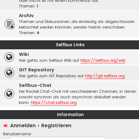
oder frischt es mit einem Kommentar auf.
Themen:
1
Archiv
Themen und Diskussionen, die eindeutig als abgeschlossen
betrachtet werden könnnen, werden hierhin verschoben.
Themen:
4
Selfbus Links
Wiki
Hier gehts zum Selfbus Wiki auf
https://selfbus.org/wiki
GIT Repository
Hier gehts zum GIT Repository auf
http://git.selfbus.org
Selfbus-Chat
Der Rocket.Chat-Chat mit verschiedenen Channels, in denen
sowohl synchron als auch asynchron diskutiert werden
kann:
https://chat.selfbus.org
Information
Anmelden
•
Registrieren
Benutzername: