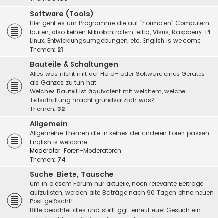
Software (Tools)
Hier geht es um Programme die auf "normalen" Computern
laufen, also keinen Mikrokontrollern: eibd, Visus, Raspberry-PI,
Linux, Entwicklungsumgebungen, etc. English is welcome.
Themen:
21
Bauteile & Schaltungen
Alles was nicht mit der Hard- oder Software eines Gerätes
als Ganzes zu tun hat.
Welches Bauteil ist äquivalent mit welchem, welche
Teilschaltung macht grundsätzlich was?
Themen:
32
Allgemein
Allgemeine Themen die in keines der anderen Foren passen.
English is welcome.
Moderator:
Foren-Moderatoren
Themen:
74
Suche, Biete, Tausche
Um in diesem Forum nur aktuelle, noch relevante Beiträge
aufzulisten, werden alte Beiträge nach 90 Tagen ohne neuen
Post gelöscht!
Bitte beachtet dies und stellt ggf. erneut euer Gesuch ein