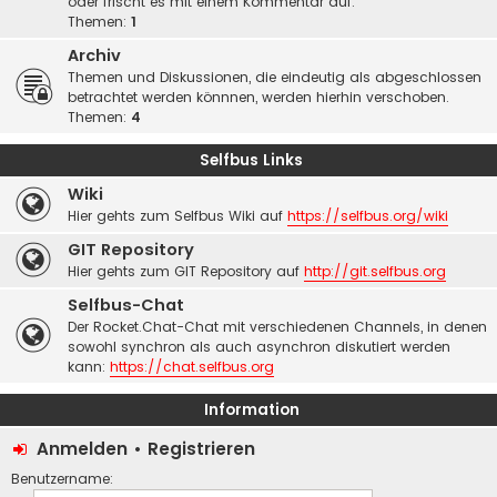
oder frischt es mit einem Kommentar auf.
Themen:
1
Archiv
Themen und Diskussionen, die eindeutig als abgeschlossen
betrachtet werden könnnen, werden hierhin verschoben.
Themen:
4
Selfbus Links
Wiki
Hier gehts zum Selfbus Wiki auf
https://selfbus.org/wiki
GIT Repository
Hier gehts zum GIT Repository auf
http://git.selfbus.org
Selfbus-Chat
Der Rocket.Chat-Chat mit verschiedenen Channels, in denen
sowohl synchron als auch asynchron diskutiert werden
kann:
https://chat.selfbus.org
Information
Anmelden
•
Registrieren
Benutzername: