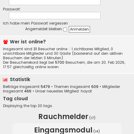
Passwort:
Ich habe mein Passwort vergessen
Angemeldet bleiben
Wer ist online?
Insgesamt sind
31
Besucher online :: 1 sichtbares Mitglied, 0
unsichtbare Mitglieder und 30 Gäste (basierend auf den aktiven
Besuchern der letzten 3 Minuten)
Der Besucherrekord liegt bei
5700
Besuchern, die am 20. Feb 2026,
17:57 gleichzeitig online waren.
Statistik
Beiträge insgesamt
5479
• Themen insgesamt
609
• Mitglieder
insgesamt
466
• Unser neuestes Mitglied:
hayat
Tag cloud
Displaying the top 20 tags.
Rauchmelder
(17)
Eingangsmodul
(14)