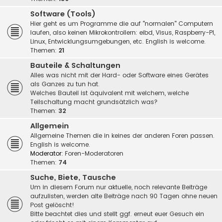
Software (Tools)
Hier geht es um Programme die auf "normalen" Computern
laufen, also keinen Mikrokontrollern: eibd, Visus, Raspberry-PI,
Linux, Entwicklungsumgebungen, etc. English is welcome.
Themen:
21
Bauteile & Schaltungen
Alles was nicht mit der Hard- oder Software eines Gerätes
als Ganzes zu tun hat.
Welches Bauteil ist äquivalent mit welchem, welche
Teilschaltung macht grundsätzlich was?
Themen:
32
Allgemein
Allgemeine Themen die in keines der anderen Foren passen.
English is welcome.
Moderator:
Foren-Moderatoren
Themen:
74
Suche, Biete, Tausche
Um in diesem Forum nur aktuelle, noch relevante Beiträge
aufzulisten, werden alte Beiträge nach 90 Tagen ohne neuen
Post gelöscht!
Bitte beachtet dies und stellt ggf. erneut euer Gesuch ein