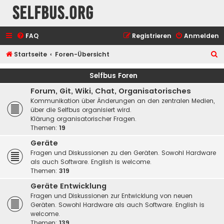
selfbus.org
FAQ
Registrieren
Anmelden
S
Startseite
Foren-Übersicht
u
Selfbus Foren
c
Forum, Git, Wiki, Chat, Organisatorisches
h
Kommunikation über Änderungen an den zentralen Medien,
e
über die Selfbus organisiert wird.
Klärung organisatorischer Fragen.
Themen:
19
Geräte
Fragen und Diskussionen zu den Geräten. Sowohl Hardware
als auch Software. English is welcome.
Themen:
319
Geräte Entwicklung
Fragen und Diskussionen zur Entwicklung von neuen
Geräten. Sowohl Hardware als auch Software. English is
welcome.
Themen:
139