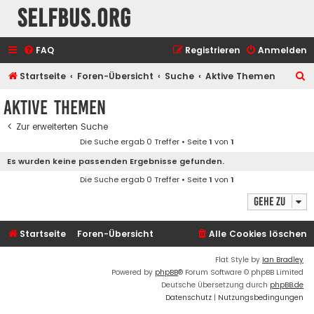
selfbus.org
FAQ
Registrieren
Anmelden
S
Startseite
Foren-Übersicht
Suche
Aktive Themen
u
Aktive Themen
c
Zur erweiterten Suche
h
Die Suche ergab 0 Treffer • Seite
1
von
1
e
Es wurden keine passenden Ergebnisse gefunden.
Die Suche ergab 0 Treffer • Seite
1
von
1
Gehe zu
Startseite
Foren-Übersicht
Alle Cookies löschen
Flat Style by
Ian Bradley
Powered by
phpBB
® Forum Software © phpBB Limited
Deutsche Übersetzung durch
phpBB.de
Datenschutz
|
Nutzungsbedingungen