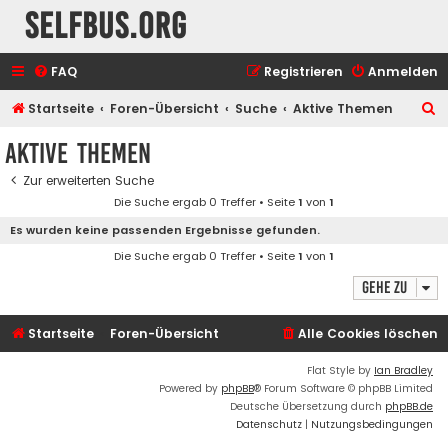
selfbus.org
FAQ
Registrieren
Anmelden
S
Startseite
Foren-Übersicht
Suche
Aktive Themen
u
Aktive Themen
c
Zur erweiterten Suche
h
Die Suche ergab 0 Treffer • Seite
1
von
1
e
Es wurden keine passenden Ergebnisse gefunden.
Die Suche ergab 0 Treffer • Seite
1
von
1
Gehe zu
Startseite
Foren-Übersicht
Alle Cookies löschen
Flat Style by
Ian Bradley
Powered by
phpBB
® Forum Software © phpBB Limited
Deutsche Übersetzung durch
phpBB.de
Datenschutz
|
Nutzungsbedingungen