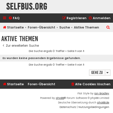
selfbus.org
FAQ
Registrieren
Anmelden
S
Startseite
Foren-Übersicht
Suche
Aktive Themen
u
Aktive Themen
c
Zur erweiterten Suche
h
Die Suche ergab 0 Treffer • Seite
1
von
1
e
Es wurden keine passenden Ergebnisse gefunden.
Die Suche ergab 0 Treffer • Seite
1
von
1
Gehe zu
Startseite
Foren-Übersicht
Alle Cookies löschen
Flat Style by
Ian Bradley
Powered by
phpBB
® Forum Software © phpBB Limited
Deutsche Übersetzung durch
phpBB.de
Datenschutz
|
Nutzungsbedingungen