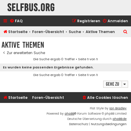
selfbus.org
FAQ
Registrieren
Anmelden
S
Startseite
Foren-Übersicht
Suche
Aktive Themen
u
Aktive Themen
c
Zur erweiterten Suche
h
Die Suche ergab 0 Treffer • Seite
1
von
1
e
Es wurden keine passenden Ergebnisse gefunden.
Die Suche ergab 0 Treffer • Seite
1
von
1
Gehe zu
Startseite
Foren-Übersicht
Alle Cookies löschen
Flat Style by
Ian Bradley
Powered by
phpBB
® Forum Software © phpBB Limited
Deutsche Übersetzung durch
phpBB.de
Datenschutz
|
Nutzungsbedingungen