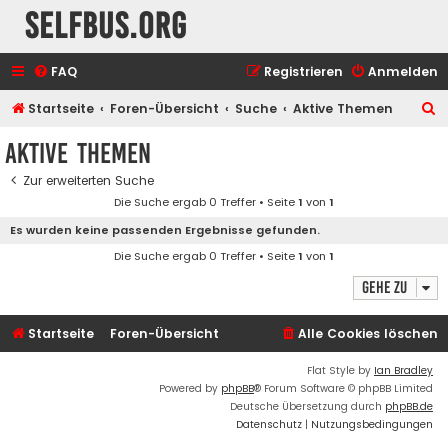
selfbus.org
FAQ
Registrieren
Anmelden
S
Startseite
Foren-Übersicht
Suche
Aktive Themen
u
Aktive Themen
c
Zur erweiterten Suche
h
Die Suche ergab 0 Treffer • Seite
1
von
1
e
Es wurden keine passenden Ergebnisse gefunden.
Die Suche ergab 0 Treffer • Seite
1
von
1
Gehe zu
Startseite
Foren-Übersicht
Alle Cookies löschen
Flat Style by
Ian Bradley
Powered by
phpBB
® Forum Software © phpBB Limited
Deutsche Übersetzung durch
phpBB.de
Datenschutz
|
Nutzungsbedingungen