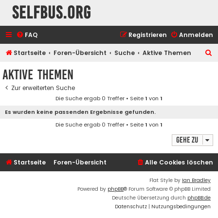
selfbus.org
FAQ
Registrieren
Anmelden
S
Startseite
Foren-Übersicht
Suche
Aktive Themen
u
Aktive Themen
c
Zur erweiterten Suche
h
Die Suche ergab 0 Treffer • Seite
1
von
1
e
Es wurden keine passenden Ergebnisse gefunden.
Die Suche ergab 0 Treffer • Seite
1
von
1
Gehe zu
Startseite
Foren-Übersicht
Alle Cookies löschen
Flat Style by
Ian Bradley
Powered by
phpBB
® Forum Software © phpBB Limited
Deutsche Übersetzung durch
phpBB.de
Datenschutz
|
Nutzungsbedingungen