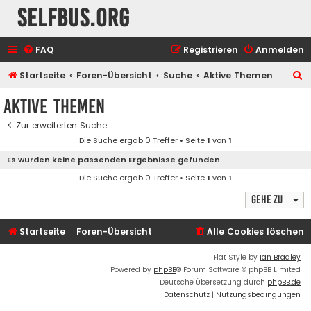
selfbus.org
FAQ
Registrieren
Anmelden
S
Startseite
Foren-Übersicht
Suche
Aktive Themen
u
Aktive Themen
c
Zur erweiterten Suche
h
Die Suche ergab 0 Treffer • Seite
1
von
1
e
Es wurden keine passenden Ergebnisse gefunden.
Die Suche ergab 0 Treffer • Seite
1
von
1
Gehe zu
Startseite
Foren-Übersicht
Alle Cookies löschen
Flat Style by
Ian Bradley
Powered by
phpBB
® Forum Software © phpBB Limited
Deutsche Übersetzung durch
phpBB.de
Datenschutz
|
Nutzungsbedingungen