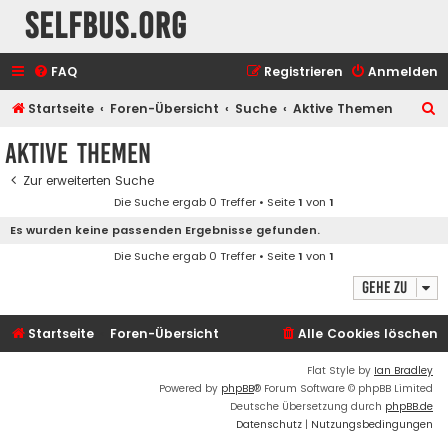
selfbus.org
FAQ
Registrieren
Anmelden
S
Startseite
Foren-Übersicht
Suche
Aktive Themen
u
Aktive Themen
c
Zur erweiterten Suche
h
Die Suche ergab 0 Treffer • Seite
1
von
1
e
Es wurden keine passenden Ergebnisse gefunden.
Die Suche ergab 0 Treffer • Seite
1
von
1
Gehe zu
Startseite
Foren-Übersicht
Alle Cookies löschen
Flat Style by
Ian Bradley
Powered by
phpBB
® Forum Software © phpBB Limited
Deutsche Übersetzung durch
phpBB.de
Datenschutz
|
Nutzungsbedingungen