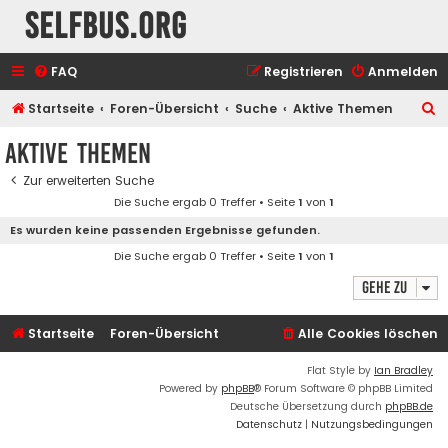
selfbus.org
FAQ
Registrieren
Anmelden
S
Startseite
Foren-Übersicht
Suche
Aktive Themen
u
Aktive Themen
c
Zur erweiterten Suche
h
Die Suche ergab 0 Treffer • Seite
1
von
1
e
Es wurden keine passenden Ergebnisse gefunden.
Die Suche ergab 0 Treffer • Seite
1
von
1
Gehe zu
Startseite
Foren-Übersicht
Alle Cookies löschen
Flat Style by
Ian Bradley
Powered by
phpBB
® Forum Software © phpBB Limited
Deutsche Übersetzung durch
phpBB.de
Datenschutz
|
Nutzungsbedingungen