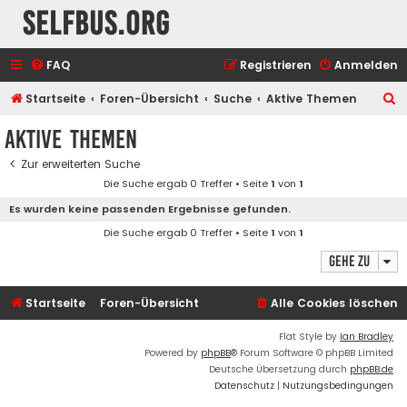
selfbus.org
FAQ
Registrieren
Anmelden
S
Startseite
Foren-Übersicht
Suche
Aktive Themen
u
Aktive Themen
c
Zur erweiterten Suche
h
Die Suche ergab 0 Treffer • Seite
1
von
1
e
Es wurden keine passenden Ergebnisse gefunden.
Die Suche ergab 0 Treffer • Seite
1
von
1
Gehe zu
Startseite
Foren-Übersicht
Alle Cookies löschen
Flat Style by
Ian Bradley
Powered by
phpBB
® Forum Software © phpBB Limited
Deutsche Übersetzung durch
phpBB.de
Datenschutz
|
Nutzungsbedingungen