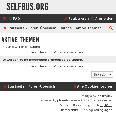
selfbus.org
FAQ
Registrieren
Anmelden
S
Startseite
Foren-Übersicht
Suche
Aktive Themen
u
Aktive Themen
c
Zur erweiterten Suche
h
Die Suche ergab 0 Treffer • Seite
1
von
1
e
Es wurden keine passenden Ergebnisse gefunden.
Die Suche ergab 0 Treffer • Seite
1
von
1
Gehe zu
Startseite
Foren-Übersicht
Alle Cookies löschen
Flat Style by
Ian Bradley
Powered by
phpBB
® Forum Software © phpBB Limited
Deutsche Übersetzung durch
phpBB.de
Datenschutz
|
Nutzungsbedingungen