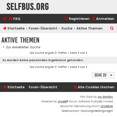
selfbus.org
FAQ
Registrieren
Anmelden
S
Startseite
Foren-Übersicht
Suche
Aktive Themen
u
Aktive Themen
c
Zur erweiterten Suche
h
Die Suche ergab 0 Treffer • Seite
1
von
1
e
Es wurden keine passenden Ergebnisse gefunden.
Die Suche ergab 0 Treffer • Seite
1
von
1
Gehe zu
Startseite
Foren-Übersicht
Alle Cookies löschen
Flat Style by
Ian Bradley
Powered by
phpBB
® Forum Software © phpBB Limited
Deutsche Übersetzung durch
phpBB.de
Datenschutz
|
Nutzungsbedingungen