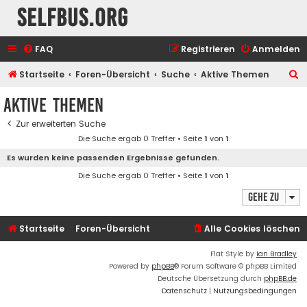
selfbus.org
FAQ
Registrieren
Anmelden
S
Startseite
Foren-Übersicht
Suche
Aktive Themen
u
Aktive Themen
c
Zur erweiterten Suche
h
Die Suche ergab 0 Treffer • Seite
1
von
1
e
Es wurden keine passenden Ergebnisse gefunden.
Die Suche ergab 0 Treffer • Seite
1
von
1
Gehe zu
Startseite
Foren-Übersicht
Alle Cookies löschen
Flat Style by
Ian Bradley
Powered by
phpBB
® Forum Software © phpBB Limited
Deutsche Übersetzung durch
phpBB.de
Datenschutz
|
Nutzungsbedingungen