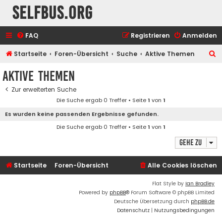
selfbus.org
FAQ
Registrieren
Anmelden
S
Startseite
Foren-Übersicht
Suche
Aktive Themen
u
Aktive Themen
c
Zur erweiterten Suche
h
Die Suche ergab 0 Treffer • Seite
1
von
1
e
Es wurden keine passenden Ergebnisse gefunden.
Die Suche ergab 0 Treffer • Seite
1
von
1
Gehe zu
Startseite
Foren-Übersicht
Alle Cookies löschen
Flat Style by
Ian Bradley
Powered by
phpBB
® Forum Software © phpBB Limited
Deutsche Übersetzung durch
phpBB.de
Datenschutz
|
Nutzungsbedingungen