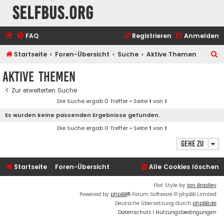
selfbus.org
FAQ
Registrieren
Anmelden
S
Startseite
Foren-Übersicht
Suche
Aktive Themen
u
Aktive Themen
c
Zur erweiterten Suche
h
Die Suche ergab 0 Treffer • Seite
1
von
1
e
Es wurden keine passenden Ergebnisse gefunden.
Die Suche ergab 0 Treffer • Seite
1
von
1
Gehe zu
Startseite
Foren-Übersicht
Alle Cookies löschen
Flat Style by
Ian Bradley
Powered by
phpBB
® Forum Software © phpBB Limited
Deutsche Übersetzung durch
phpBB.de
Datenschutz
|
Nutzungsbedingungen