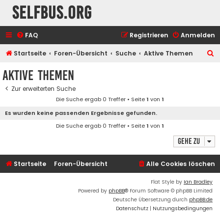
selfbus.org
FAQ
Registrieren
Anmelden
S
Startseite
Foren-Übersicht
Suche
Aktive Themen
u
Aktive Themen
c
Zur erweiterten Suche
h
Die Suche ergab 0 Treffer • Seite
1
von
1
e
Es wurden keine passenden Ergebnisse gefunden.
Die Suche ergab 0 Treffer • Seite
1
von
1
Gehe zu
Startseite
Foren-Übersicht
Alle Cookies löschen
Flat Style by
Ian Bradley
Powered by
phpBB
® Forum Software © phpBB Limited
Deutsche Übersetzung durch
phpBB.de
Datenschutz
|
Nutzungsbedingungen