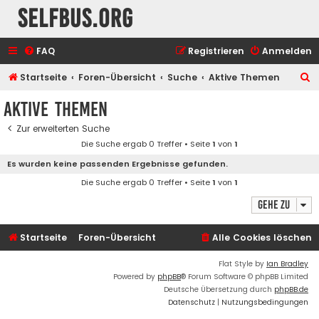
selfbus.org
FAQ
Registrieren
Anmelden
S
Startseite
Foren-Übersicht
Suche
Aktive Themen
u
Aktive Themen
c
Zur erweiterten Suche
h
Die Suche ergab 0 Treffer • Seite
1
von
1
e
Es wurden keine passenden Ergebnisse gefunden.
Die Suche ergab 0 Treffer • Seite
1
von
1
Gehe zu
Startseite
Foren-Übersicht
Alle Cookies löschen
Flat Style by
Ian Bradley
Powered by
phpBB
® Forum Software © phpBB Limited
Deutsche Übersetzung durch
phpBB.de
Datenschutz
|
Nutzungsbedingungen