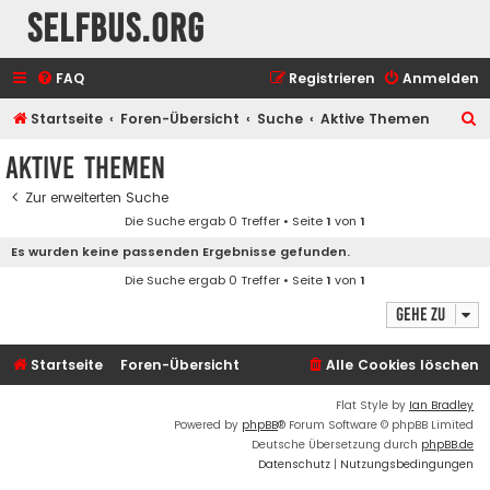
selfbus.org
FAQ
Registrieren
Anmelden
S
Startseite
Foren-Übersicht
Suche
Aktive Themen
u
Aktive Themen
c
Zur erweiterten Suche
h
Die Suche ergab 0 Treffer • Seite
1
von
1
e
Es wurden keine passenden Ergebnisse gefunden.
Die Suche ergab 0 Treffer • Seite
1
von
1
Gehe zu
Startseite
Foren-Übersicht
Alle Cookies löschen
Flat Style by
Ian Bradley
Powered by
phpBB
® Forum Software © phpBB Limited
Deutsche Übersetzung durch
phpBB.de
Datenschutz
|
Nutzungsbedingungen