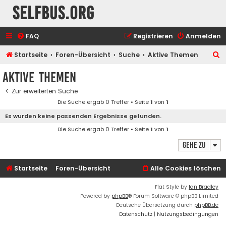
selfbus.org
FAQ
Registrieren
Anmelden
S
Startseite
Foren-Übersicht
Suche
Aktive Themen
u
Aktive Themen
c
Zur erweiterten Suche
h
Die Suche ergab 0 Treffer • Seite
1
von
1
e
Es wurden keine passenden Ergebnisse gefunden.
Die Suche ergab 0 Treffer • Seite
1
von
1
Gehe zu
Startseite
Foren-Übersicht
Alle Cookies löschen
Flat Style by
Ian Bradley
Powered by
phpBB
® Forum Software © phpBB Limited
Deutsche Übersetzung durch
phpBB.de
Datenschutz
|
Nutzungsbedingungen