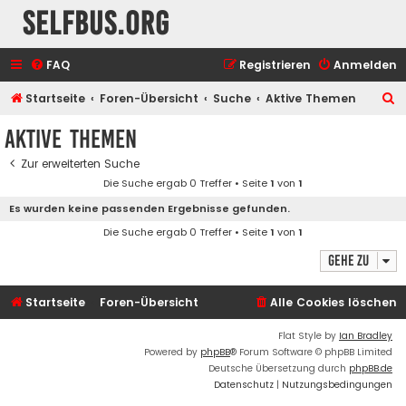
selfbus.org
FAQ
Registrieren
Anmelden
S
Startseite
Foren-Übersicht
Suche
Aktive Themen
u
Aktive Themen
c
Zur erweiterten Suche
h
Die Suche ergab 0 Treffer • Seite
1
von
1
e
Es wurden keine passenden Ergebnisse gefunden.
Die Suche ergab 0 Treffer • Seite
1
von
1
Gehe zu
Startseite
Foren-Übersicht
Alle Cookies löschen
Flat Style by
Ian Bradley
Powered by
phpBB
® Forum Software © phpBB Limited
Deutsche Übersetzung durch
phpBB.de
Datenschutz
|
Nutzungsbedingungen