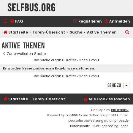
selfbus.org
FAQ
Registrieren
Anmelden
S
Startseite
Foren-Übersicht
Suche
Aktive Themen
u
Aktive Themen
c
Zur erweiterten Suche
h
Die Suche ergab 0 Treffer • Seite
1
von
1
e
Es wurden keine passenden Ergebnisse gefunden.
Die Suche ergab 0 Treffer • Seite
1
von
1
Gehe zu
Startseite
Foren-Übersicht
Alle Cookies löschen
Flat Style by
Ian Bradley
Powered by
phpBB
® Forum Software © phpBB Limited
Deutsche Übersetzung durch
phpBB.de
Datenschutz
|
Nutzungsbedingungen