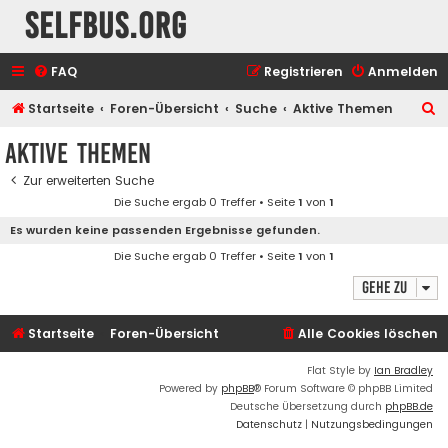
selfbus.org
FAQ
Registrieren
Anmelden
S
Startseite
Foren-Übersicht
Suche
Aktive Themen
u
Aktive Themen
c
Zur erweiterten Suche
h
Die Suche ergab 0 Treffer • Seite
1
von
1
e
Es wurden keine passenden Ergebnisse gefunden.
Die Suche ergab 0 Treffer • Seite
1
von
1
Gehe zu
Startseite
Foren-Übersicht
Alle Cookies löschen
Flat Style by
Ian Bradley
Powered by
phpBB
® Forum Software © phpBB Limited
Deutsche Übersetzung durch
phpBB.de
Datenschutz
|
Nutzungsbedingungen