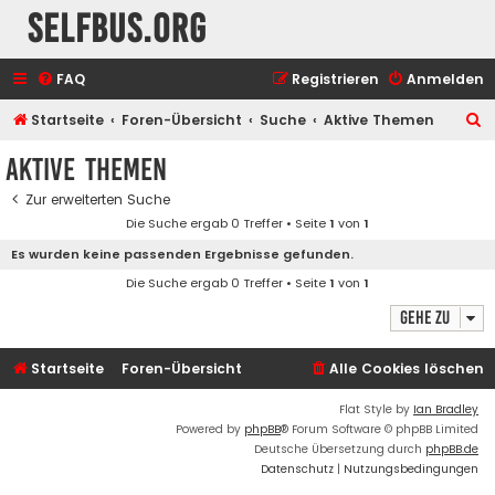
selfbus.org
FAQ
Registrieren
Anmelden
S
Startseite
Foren-Übersicht
Suche
Aktive Themen
u
Aktive Themen
c
Zur erweiterten Suche
h
Die Suche ergab 0 Treffer • Seite
1
von
1
e
Es wurden keine passenden Ergebnisse gefunden.
Die Suche ergab 0 Treffer • Seite
1
von
1
Gehe zu
Startseite
Foren-Übersicht
Alle Cookies löschen
Flat Style by
Ian Bradley
Powered by
phpBB
® Forum Software © phpBB Limited
Deutsche Übersetzung durch
phpBB.de
Datenschutz
|
Nutzungsbedingungen