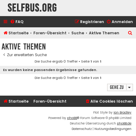
selfbus.org
FAQ
Registrieren
Anmelden
S
Startseite
Foren-Übersicht
Suche
Aktive Themen
u
Aktive Themen
c
Zur erweiterten Suche
h
Die Suche ergab 0 Treffer • Seite
1
von
1
e
Es wurden keine passenden Ergebnisse gefunden.
Die Suche ergab 0 Treffer • Seite
1
von
1
Gehe zu
Startseite
Foren-Übersicht
Alle Cookies löschen
Flat Style by
Ian Bradley
Powered by
phpBB
® Forum Software © phpBB Limited
Deutsche Übersetzung durch
phpBB.de
Datenschutz
|
Nutzungsbedingungen