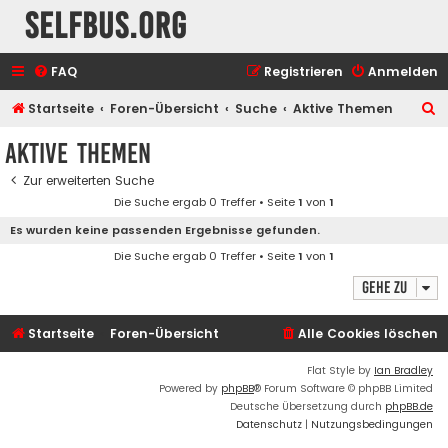
selfbus.org
FAQ
Registrieren
Anmelden
S
Startseite
Foren-Übersicht
Suche
Aktive Themen
u
Aktive Themen
c
Zur erweiterten Suche
h
Die Suche ergab 0 Treffer • Seite
1
von
1
e
Es wurden keine passenden Ergebnisse gefunden.
Die Suche ergab 0 Treffer • Seite
1
von
1
Gehe zu
Startseite
Foren-Übersicht
Alle Cookies löschen
Flat Style by
Ian Bradley
Powered by
phpBB
® Forum Software © phpBB Limited
Deutsche Übersetzung durch
phpBB.de
Datenschutz
|
Nutzungsbedingungen