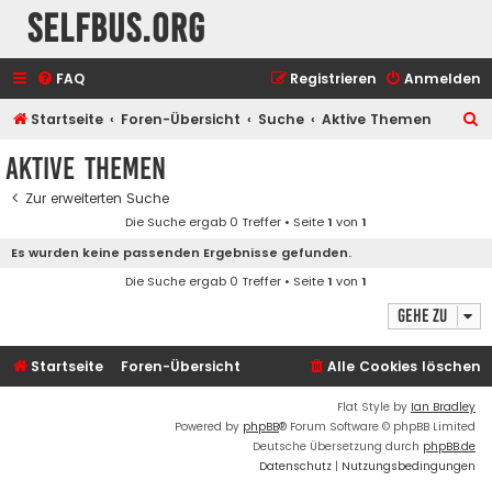
selfbus.org
FAQ
Registrieren
Anmelden
S
Startseite
Foren-Übersicht
Suche
Aktive Themen
u
Aktive Themen
c
Zur erweiterten Suche
h
Die Suche ergab 0 Treffer • Seite
1
von
1
e
Es wurden keine passenden Ergebnisse gefunden.
Die Suche ergab 0 Treffer • Seite
1
von
1
Gehe zu
Startseite
Foren-Übersicht
Alle Cookies löschen
Flat Style by
Ian Bradley
Powered by
phpBB
® Forum Software © phpBB Limited
Deutsche Übersetzung durch
phpBB.de
Datenschutz
|
Nutzungsbedingungen