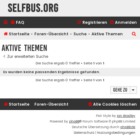
selfbus.org
FAQ
Registrieren
Anmelden
S
Startseite
Foren-Übersicht
Suche
Aktive Themen
u
Aktive Themen
c
Zur erweiterten Suche
h
Die Suche ergab 0 Treffer • Seite
1
von
1
e
Es wurden keine passenden Ergebnisse gefunden.
Die Suche ergab 0 Treffer • Seite
1
von
1
Gehe zu
Startseite
Foren-Übersicht
Alle Cookies löschen
Flat Style by
Ian Bradley
Powered by
phpBB
® Forum Software © phpBB Limited
Deutsche Übersetzung durch
phpBB.de
Datenschutz
|
Nutzungsbedingungen