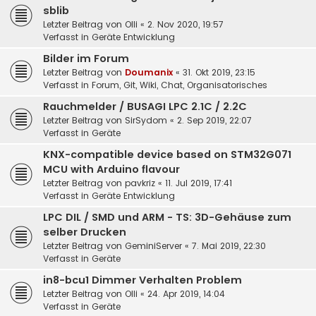
sblib
Letzter Beitrag von
Olli
«
2. Nov 2020, 19:57
Verfasst in
Geräte Entwicklung
Bilder im Forum
Letzter Beitrag von
Doumanix
«
31. Okt 2019, 23:15
Verfasst in
Forum, Git, Wiki, Chat, Organisatorisches
Rauchmelder / BUSAGI LPC 2.1C / 2.2C
Letzter Beitrag von
SirSydom
«
2. Sep 2019, 22:07
Verfasst in
Geräte
KNX-compatible device based on STM32G071
MCU with Arduino flavour
Letzter Beitrag von
pavkriz
«
11. Jul 2019, 17:41
Verfasst in
Geräte Entwicklung
LPC DIL / SMD und ARM - TS: 3D-Gehäuse zum
selber Drucken
Letzter Beitrag von
GeminiServer
«
7. Mai 2019, 22:30
Verfasst in
Geräte
in8-bcu1 Dimmer Verhalten Problem
Letzter Beitrag von
Olli
«
24. Apr 2019, 14:04
Verfasst in
Geräte