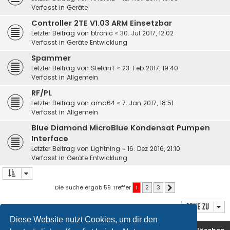
Verfasst in
Geräte
Controller 2TE V1.03 ARM Einsetzbar
Letzter Beitrag von
btronic
«
30. Jul 2017, 12:02
Verfasst in
Geräte Entwicklung
Spammer
Letzter Beitrag von
StefanT
«
23. Feb 2017, 19:40
Verfasst in
Allgemein
RF/PL
Letzter Beitrag von
ama64
«
7. Jan 2017, 18:51
Verfasst in
Allgemein
Blue Diamond MicroBlue Kondensat Pumpen
Interface
Letzter Beitrag von
Lightning
«
16. Dez 2016, 21:10
Verfasst in
Geräte Entwicklung
Die Suche ergab 59 Treffer
1
2
3
Nächste
Gehe zu
Diese Website nutzt Cookies, um dir den