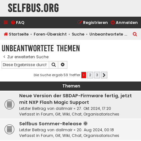
selfbus.org
FAQ
Registrieren
Anmelden
S
Startseite
Foren-Übersicht
Suche
Unbeantwortete Themen
u
Unbeantwortete Themen
c
Zur erweiterten Suche
h
Suche
Erweiterte Suche
e
Die Suche ergab 59 Treffer
1
2
3
Nächste
Themen
Neue Version der SBDAP-Firmware fertig, jetzt
mit NXP Flash Magic Support
Letzter Beitrag von
dallmair
«
27. Okt 2024, 17:20
Verfasst in
Forum, Git, Wiki, Chat, Organisatorisches
Selfbus Sommer-Release 🌞
Letzter Beitrag von
dallmair
«
20. Aug 2024, 00:18
Verfasst in
Forum, Git, Wiki, Chat, Organisatorisches