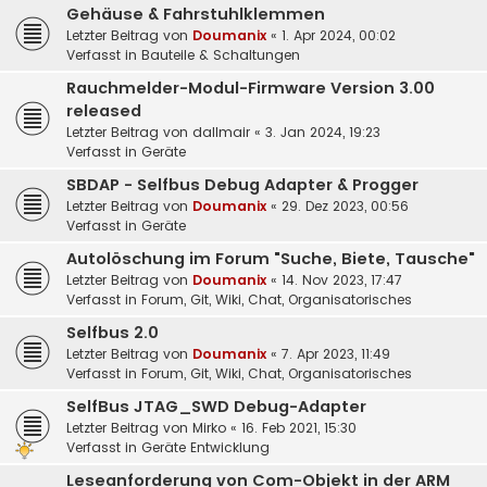
Gehäuse & Fahrstuhlklemmen
Letzter Beitrag von
Doumanix
«
1. Apr 2024, 00:02
Verfasst in
Bauteile & Schaltungen
Rauchmelder-Modul-Firmware Version 3.00
released
Letzter Beitrag von
dallmair
«
3. Jan 2024, 19:23
Verfasst in
Geräte
SBDAP - Selfbus Debug Adapter & Progger
Letzter Beitrag von
Doumanix
«
29. Dez 2023, 00:56
Verfasst in
Geräte
Autolöschung im Forum "Suche, Biete, Tausche"
Letzter Beitrag von
Doumanix
«
14. Nov 2023, 17:47
Verfasst in
Forum, Git, Wiki, Chat, Organisatorisches
Selfbus 2.0
Letzter Beitrag von
Doumanix
«
7. Apr 2023, 11:49
Verfasst in
Forum, Git, Wiki, Chat, Organisatorisches
SelfBus JTAG_SWD Debug-Adapter
Letzter Beitrag von
Mirko
«
16. Feb 2021, 15:30
Verfasst in
Geräte Entwicklung
Leseanforderung von Com-Objekt in der ARM