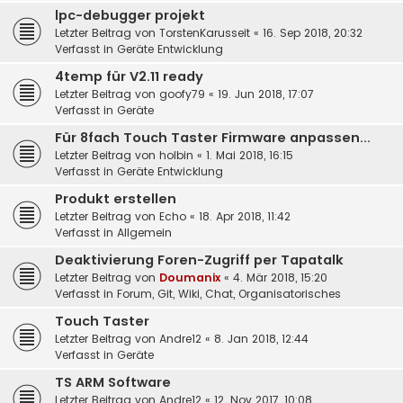
lpc-debugger projekt
Letzter Beitrag von
TorstenKarusseit
«
16. Sep 2018, 20:32
Verfasst in
Geräte Entwicklung
4temp für V2.11 ready
Letzter Beitrag von
goofy79
«
19. Jun 2018, 17:07
Verfasst in
Geräte
Für 8fach Touch Taster Firmware anpassen...
Letzter Beitrag von
holbin
«
1. Mai 2018, 16:15
Verfasst in
Geräte Entwicklung
Produkt erstellen
Letzter Beitrag von
Echo
«
18. Apr 2018, 11:42
Verfasst in
Allgemein
Deaktivierung Foren-Zugriff per Tapatalk
Letzter Beitrag von
Doumanix
«
4. Mär 2018, 15:20
Verfasst in
Forum, Git, Wiki, Chat, Organisatorisches
Touch Taster
Letzter Beitrag von
Andre12
«
8. Jan 2018, 12:44
Verfasst in
Geräte
TS ARM Software
Letzter Beitrag von
Andre12
«
12. Nov 2017, 10:08