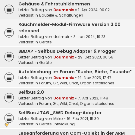
Gehäuse & Fahrstuhlklemmen
Letzter Beitrag von
Doumanix
«
1. Apr 2024, 00:02
Verfasst in
Bauteile & Schaltungen
Rauchmelder-Modul-Firmware Version 3.00
released
Letzter Beitrag von
dallmair
«
3. Jan 2024, 19:23
Verfasst in
Geräte
SBDAP - Selfbus Debug Adapter & Progger
Letzter Beitrag von
Doumanix
«
29. Dez 2023, 00:56
Verfasst in
Geräte
Autolöschung im Forum "Suche, Biete, Tausche"
Letzter Beitrag von
Doumanix
«
14. Nov 2023, 17:47
Verfasst in
Forum, Git, Wiki, Chat, Organisatorisches
Selfbus 2.0
Letzter Beitrag von
Doumanix
«
7. Apr 2023, 11:49
Verfasst in
Forum, Git, Wiki, Chat, Organisatorisches
SelfBus JTAG_SWD Debug-Adapter
Letzter Beitrag von
Mirko
«
16. Feb 2021, 15:30
Verfasst in
Geräte Entwicklung
Leseanforderung von Com-Objekt in der ARM