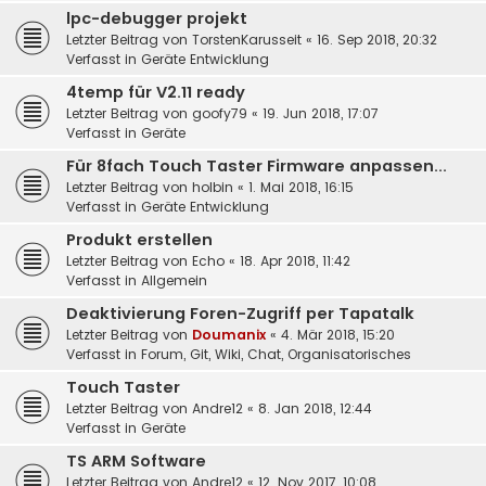
lpc-debugger projekt
Letzter Beitrag von
TorstenKarusseit
«
16. Sep 2018, 20:32
Verfasst in
Geräte Entwicklung
4temp für V2.11 ready
Letzter Beitrag von
goofy79
«
19. Jun 2018, 17:07
Verfasst in
Geräte
Für 8fach Touch Taster Firmware anpassen...
Letzter Beitrag von
holbin
«
1. Mai 2018, 16:15
Verfasst in
Geräte Entwicklung
Produkt erstellen
Letzter Beitrag von
Echo
«
18. Apr 2018, 11:42
Verfasst in
Allgemein
Deaktivierung Foren-Zugriff per Tapatalk
Letzter Beitrag von
Doumanix
«
4. Mär 2018, 15:20
Verfasst in
Forum, Git, Wiki, Chat, Organisatorisches
Touch Taster
Letzter Beitrag von
Andre12
«
8. Jan 2018, 12:44
Verfasst in
Geräte
TS ARM Software
Letzter Beitrag von
Andre12
«
12. Nov 2017, 10:08