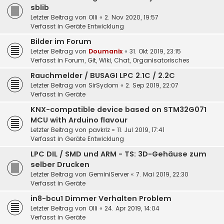
sblib
Letzter Beitrag von
Olli
«
2. Nov 2020, 19:57
Verfasst in
Geräte Entwicklung
Bilder im Forum
Letzter Beitrag von
Doumanix
«
31. Okt 2019, 23:15
Verfasst in
Forum, Git, Wiki, Chat, Organisatorisches
Rauchmelder / BUSAGI LPC 2.1C / 2.2C
Letzter Beitrag von
SirSydom
«
2. Sep 2019, 22:07
Verfasst in
Geräte
KNX-compatible device based on STM32G071
MCU with Arduino flavour
Letzter Beitrag von
pavkriz
«
11. Jul 2019, 17:41
Verfasst in
Geräte Entwicklung
LPC DIL / SMD und ARM - TS: 3D-Gehäuse zum
selber Drucken
Letzter Beitrag von
GeminiServer
«
7. Mai 2019, 22:30
Verfasst in
Geräte
in8-bcu1 Dimmer Verhalten Problem
Letzter Beitrag von
Olli
«
24. Apr 2019, 14:04
Verfasst in
Geräte