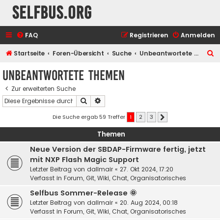
selfbus.org
FAQ
Registrieren
Anmelden
S
Startseite
Foren-Übersicht
Suche
Unbeantwortete Themen
u
Unbeantwortete Themen
c
Zur erweiterten Suche
h
Suche
Erweiterte Suche
e
Die Suche ergab 59 Treffer
1
2
3
Nächste
Themen
Neue Version der SBDAP-Firmware fertig, jetzt
mit NXP Flash Magic Support
Letzter Beitrag von
dallmair
«
27. Okt 2024, 17:20
Verfasst in
Forum, Git, Wiki, Chat, Organisatorisches
Selfbus Sommer-Release 🌞
Letzter Beitrag von
dallmair
«
20. Aug 2024, 00:18
Verfasst in
Forum, Git, Wiki, Chat, Organisatorisches