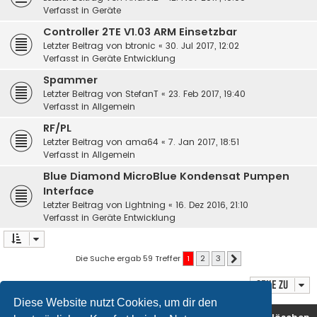
Verfasst in
Geräte
Controller 2TE V1.03 ARM Einsetzbar
Letzter Beitrag von
btronic
«
30. Jul 2017, 12:02
Verfasst in
Geräte Entwicklung
Spammer
Letzter Beitrag von
StefanT
«
23. Feb 2017, 19:40
Verfasst in
Allgemein
RF/PL
Letzter Beitrag von
ama64
«
7. Jan 2017, 18:51
Verfasst in
Allgemein
Blue Diamond MicroBlue Kondensat Pumpen
Interface
Letzter Beitrag von
Lightning
«
16. Dez 2016, 21:10
Verfasst in
Geräte Entwicklung
Die Suche ergab 59 Treffer
1
2
3
Nächste
Gehe zu
Diese Website nutzt Cookies, um dir den