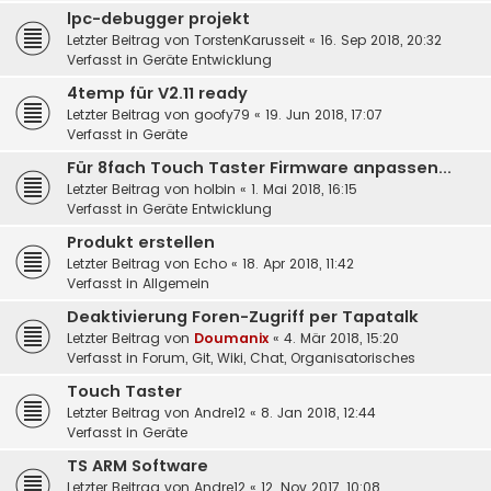
lpc-debugger projekt
Letzter Beitrag von
TorstenKarusseit
«
16. Sep 2018, 20:32
Verfasst in
Geräte Entwicklung
4temp für V2.11 ready
Letzter Beitrag von
goofy79
«
19. Jun 2018, 17:07
Verfasst in
Geräte
Für 8fach Touch Taster Firmware anpassen...
Letzter Beitrag von
holbin
«
1. Mai 2018, 16:15
Verfasst in
Geräte Entwicklung
Produkt erstellen
Letzter Beitrag von
Echo
«
18. Apr 2018, 11:42
Verfasst in
Allgemein
Deaktivierung Foren-Zugriff per Tapatalk
Letzter Beitrag von
Doumanix
«
4. Mär 2018, 15:20
Verfasst in
Forum, Git, Wiki, Chat, Organisatorisches
Touch Taster
Letzter Beitrag von
Andre12
«
8. Jan 2018, 12:44
Verfasst in
Geräte
TS ARM Software
Letzter Beitrag von
Andre12
«
12. Nov 2017, 10:08