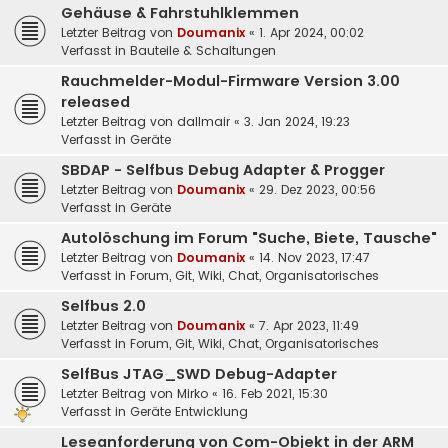
Gehäuse & Fahrstuhlklemmen
Letzter Beitrag von
Doumanix
«
1. Apr 2024, 00:02
Verfasst in
Bauteile & Schaltungen
Rauchmelder-Modul-Firmware Version 3.00
released
Letzter Beitrag von
dallmair
«
3. Jan 2024, 19:23
Verfasst in
Geräte
SBDAP - Selfbus Debug Adapter & Progger
Letzter Beitrag von
Doumanix
«
29. Dez 2023, 00:56
Verfasst in
Geräte
Autolöschung im Forum "Suche, Biete, Tausche"
Letzter Beitrag von
Doumanix
«
14. Nov 2023, 17:47
Verfasst in
Forum, Git, Wiki, Chat, Organisatorisches
Selfbus 2.0
Letzter Beitrag von
Doumanix
«
7. Apr 2023, 11:49
Verfasst in
Forum, Git, Wiki, Chat, Organisatorisches
SelfBus JTAG_SWD Debug-Adapter
Letzter Beitrag von
Mirko
«
16. Feb 2021, 15:30
Verfasst in
Geräte Entwicklung
Leseanforderung von Com-Objekt in der ARM