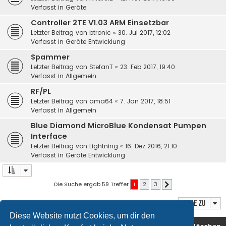
Verfasst in
Geräte
Controller 2TE V1.03 ARM Einsetzbar
Letzter Beitrag von
btronic
«
30. Jul 2017, 12:02
Verfasst in
Geräte Entwicklung
Spammer
Letzter Beitrag von
StefanT
«
23. Feb 2017, 19:40
Verfasst in
Allgemein
RF/PL
Letzter Beitrag von
ama64
«
7. Jan 2017, 18:51
Verfasst in
Allgemein
Blue Diamond MicroBlue Kondensat Pumpen
Interface
Letzter Beitrag von
Lightning
«
16. Dez 2016, 21:10
Verfasst in
Geräte Entwicklung
Die Suche ergab 59 Treffer
1
2
3
Nächste
Gehe zu
Diese Website nutzt Cookies, um dir den