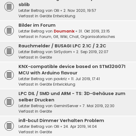
sblib
Letzter Beitrag von
Olli
«
2. Nov 2020, 19:57
Verfasst in
Geräte Entwicklung
Bilder im Forum
Letzter Beitrag von
Doumanix
«
31. Okt 2019, 23:15
Verfasst in
Forum, Git, Wiki, Chat, Organisatorisches
Rauchmelder / BUSAGI LPC 2.1C / 2.2C
Letzter Beitrag von
SirSydom
«
2. Sep 2019, 22:07
Verfasst in
Geräte
KNX-compatible device based on STM32G071
MCU with Arduino flavour
Letzter Beitrag von
pavkriz
«
11. Jul 2019, 17:41
Verfasst in
Geräte Entwicklung
LPC DIL / SMD und ARM - TS: 3D-Gehäuse zum
selber Drucken
Letzter Beitrag von
GeminiServer
«
7. Mai 2019, 22:30
Verfasst in
Geräte
in8-bcu1 Dimmer Verhalten Problem
Letzter Beitrag von
Olli
«
24. Apr 2019, 14:04
Verfasst in
Geräte