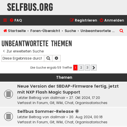
selfbus.org
FAQ
Registrieren
Anmelden
S
Startseite
Foren-Übersicht
Suche
Unbeantwortete Themen
u
Unbeantwortete Themen
c
Zur erweiterten Suche
h
Suche
Erweiterte Suche
e
Die Suche ergab 59 Treffer
1
2
3
Nächste
Themen
Neue Version der SBDAP-Firmware fertig, jetzt
mit NXP Flash Magic Support
Letzter Beitrag von
dallmair
«
27. Okt 2024, 17:20
Verfasst in
Forum, Git, Wiki, Chat, Organisatorisches
Selfbus Sommer-Release 🌞
Letzter Beitrag von
dallmair
«
20. Aug 2024, 00:18
Verfasst in
Forum, Git, Wiki, Chat, Organisatorisches