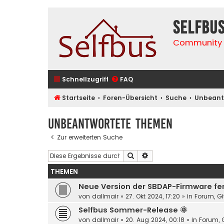
selfbu
Community 
Schnellzugriff
FAQ
Startseite
Foren-Übersicht
Suche
Unbeant
Unbeantwortete Themen
Zur erweiterten Suche
Suche
Erweiterte Suche
THEMEN
Neue Version der SBDAP-Firmware fert
von
dallmair
»
27. Okt 2024, 17:20
» in
Forum, Gi
Selfbus Sommer-Release 🌞
von
dallmair
»
20. Aug 2024, 00:18
» in
Forum, G