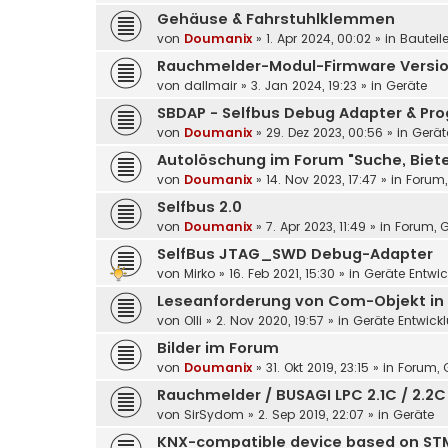
Gehäuse & Fahrstuhlklemmen
von
Doumanix
»
1. Apr 2024, 00:02
» in
Bauteil
Rauchmelder-Modul-Firmware Versio
von
dallmair
»
3. Jan 2024, 19:23
» in
Geräte
SBDAP - Selfbus Debug Adapter & Pro
von
Doumanix
»
29. Dez 2023, 00:56
» in
Gerät
Autolöschung im Forum "Suche, Biet
von
Doumanix
»
14. Nov 2023, 17:47
» in
Forum,
Selfbus 2.0
von
Doumanix
»
7. Apr 2023, 11:49
» in
Forum, G
SelfBus JTAG_SWD Debug-Adapter
von
Mirko
»
16. Feb 2021, 15:30
» in
Geräte Entwi
Leseanforderung von Com-Objekt in 
von
Olli
»
2. Nov 2020, 19:57
» in
Geräte Entwick
Bilder im Forum
von
Doumanix
»
31. Okt 2019, 23:15
» in
Forum, G
Rauchmelder / BUSAGI LPC 2.1C / 2.2C
von
SirSydom
»
2. Sep 2019, 22:07
» in
Geräte
KNX-compatible device based on STM