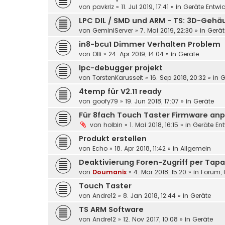
von
pavkriz
»
11. Jul 2019, 17:41
» in
Geräte Entwi
LPC DIL / SMD und ARM - TS: 3D-Geh
von
GeminiServer
»
7. Mai 2019, 22:30
» in
Gerät
in8-bcu1 Dimmer Verhalten Problem
von
Olli
»
24. Apr 2019, 14:04
» in
Geräte
lpc-debugger projekt
von
TorstenKarusseit
»
16. Sep 2018, 20:32
» in
G
4temp für V2.11 ready
von
goofy79
»
19. Jun 2018, 17:07
» in
Geräte
Für 8fach Touch Taster Firmware anp
von
holbin
»
1. Mai 2018, 16:15
» in
Geräte En
Produkt erstellen
von
Echo
»
18. Apr 2018, 11:42
» in
Allgemein
Deaktivierung Foren-Zugriff per Tapa
von
Doumanix
»
4. Mär 2018, 15:20
» in
Forum, 
Touch Taster
von
Andre12
»
8. Jan 2018, 12:44
» in
Geräte
TS ARM Software
von
Andre12
»
12. Nov 2017, 10:08
» in
Geräte