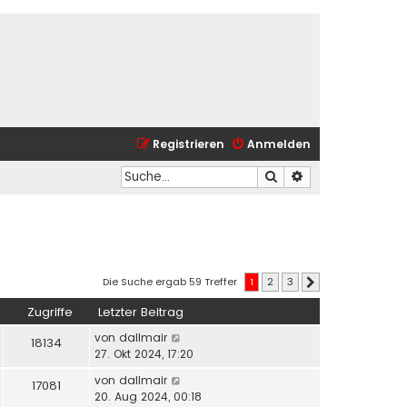
Registrieren
Anmelden
Suche
Erweiterte Suche
Die Suche ergab 59 Treffer
1
2
3
Nächste
Zugriffe
Letzter Beitrag
von
dallmair
18134
27. Okt 2024, 17:20
von
dallmair
17081
20. Aug 2024, 00:18