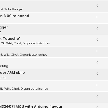
0
e & Schaltungen
n 3.00 released
0
gger
0
e
e, Tausche"
0
 Git, Wiki, Chat, Organisatorisches
0
it, Wiki, Chat, Organisatorisches
0
cklung
der ARM sblib
0
lung
0
it, Wiki, Chat, Organisatorisches
0
32G071 MCU with Arduino flavour
0