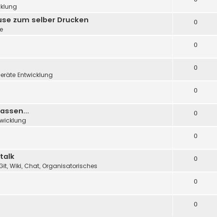
cklung
äuse zum selber Drucken
0
e
0
0
eräte Entwicklung
0
assen...
0
twicklung
0
talk
0
Git, Wiki, Chat, Organisatorisches
0
0