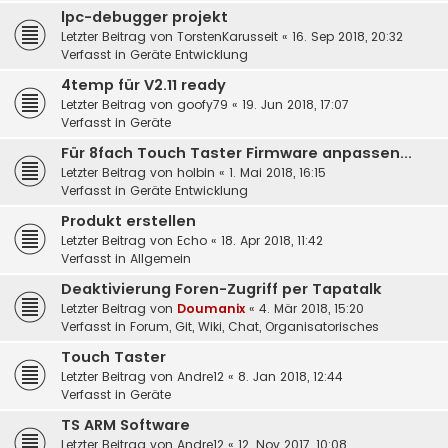
lpc-debugger projekt
Letzter Beitrag von
TorstenKarusseit
«
16. Sep 2018, 20:32
Verfasst in
Geräte Entwicklung
4temp für V2.11 ready
Letzter Beitrag von
goofy79
«
19. Jun 2018, 17:07
Verfasst in
Geräte
Für 8fach Touch Taster Firmware anpassen...
Letzter Beitrag von
holbin
«
1. Mai 2018, 16:15
Verfasst in
Geräte Entwicklung
Produkt erstellen
Letzter Beitrag von
Echo
«
18. Apr 2018, 11:42
Verfasst in
Allgemein
Deaktivierung Foren-Zugriff per Tapatalk
Letzter Beitrag von
Doumanix
«
4. Mär 2018, 15:20
Verfasst in
Forum, Git, Wiki, Chat, Organisatorisches
Touch Taster
Letzter Beitrag von
Andre12
«
8. Jan 2018, 12:44
Verfasst in
Geräte
TS ARM Software
Letzter Beitrag von
Andre12
«
12. Nov 2017, 10:08