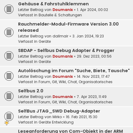
Gehäuse & Fahrstuhlklemmen
Letzter Beitrag von
Doumanix
«
1. Apr 2024, 00:02
Verfasst in
Bauteile & Schaltungen
Rauchmelder-Modul-Firmware Version 3.00
released
Letzter Beitrag von
dallmair
«
3. Jan 2024, 19:23
Verfasst in
Geräte
SBDAP - Selfbus Debug Adapter & Progger
Letzter Beitrag von
Doumanix
«
29. Dez 2023, 00:56
Verfasst in
Geräte
Autolöschung im Forum "Suche, Biete, Tausche"
Letzter Beitrag von
Doumanix
«
14. Nov 2023, 17:47
Verfasst in
Forum, Git, Wiki, Chat, Organisatorisches
Selfbus 2.0
Letzter Beitrag von
Doumanix
«
7. Apr 2023, 11:49
Verfasst in
Forum, Git, Wiki, Chat, Organisatorisches
SelfBus JTAG_SWD Debug-Adapter
Letzter Beitrag von
Mirko
«
16. Feb 2021, 15:30
Verfasst in
Geräte Entwicklung
Leseanforderung von Com-Objekt in der ARM