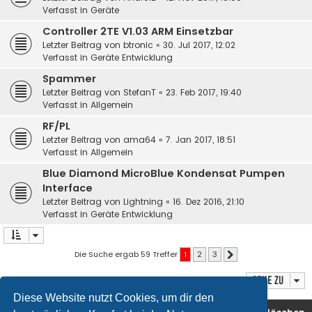
Verfasst in
Geräte
Controller 2TE V1.03 ARM Einsetzbar
Letzter Beitrag von
btronic
«
30. Jul 2017, 12:02
Verfasst in
Geräte Entwicklung
Spammer
Letzter Beitrag von
StefanT
«
23. Feb 2017, 19:40
Verfasst in
Allgemein
RF/PL
Letzter Beitrag von
ama64
«
7. Jan 2017, 18:51
Verfasst in
Allgemein
Blue Diamond MicroBlue Kondensat Pumpen
Interface
Letzter Beitrag von
Lightning
«
16. Dez 2016, 21:10
Verfasst in
Geräte Entwicklung
Die Suche ergab 59 Treffer
1
2
3
Nächste
Gehe zu
Diese Website nutzt Cookies, um dir den