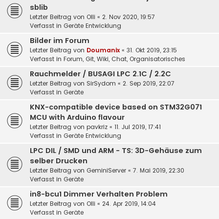
sblib
Letzter Beitrag von
Olli
«
2. Nov 2020, 19:57
Verfasst in
Geräte Entwicklung
Bilder im Forum
Letzter Beitrag von
Doumanix
«
31. Okt 2019, 23:15
Verfasst in
Forum, Git, Wiki, Chat, Organisatorisches
Rauchmelder / BUSAGI LPC 2.1C / 2.2C
Letzter Beitrag von
SirSydom
«
2. Sep 2019, 22:07
Verfasst in
Geräte
KNX-compatible device based on STM32G071
MCU with Arduino flavour
Letzter Beitrag von
pavkriz
«
11. Jul 2019, 17:41
Verfasst in
Geräte Entwicklung
LPC DIL / SMD und ARM - TS: 3D-Gehäuse zum
selber Drucken
Letzter Beitrag von
GeminiServer
«
7. Mai 2019, 22:30
Verfasst in
Geräte
in8-bcu1 Dimmer Verhalten Problem
Letzter Beitrag von
Olli
«
24. Apr 2019, 14:04
Verfasst in
Geräte