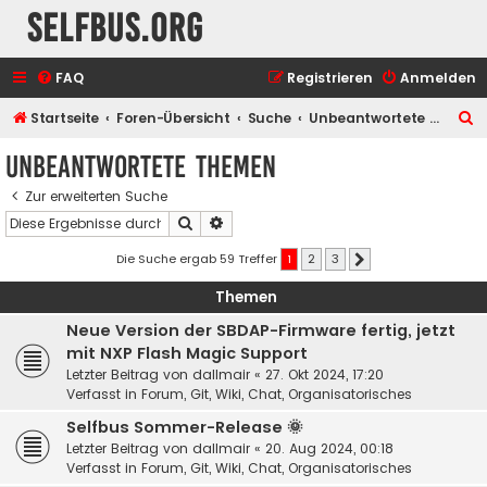
selfbus.org
FAQ
Registrieren
Anmelden
S
Startseite
Foren-Übersicht
Suche
Unbeantwortete Themen
u
Unbeantwortete Themen
c
Zur erweiterten Suche
h
Suche
Erweiterte Suche
e
Die Suche ergab 59 Treffer
1
2
3
Nächste
Themen
Neue Version der SBDAP-Firmware fertig, jetzt
mit NXP Flash Magic Support
Letzter Beitrag von
dallmair
«
27. Okt 2024, 17:20
Verfasst in
Forum, Git, Wiki, Chat, Organisatorisches
Selfbus Sommer-Release 🌞
Letzter Beitrag von
dallmair
«
20. Aug 2024, 00:18
Verfasst in
Forum, Git, Wiki, Chat, Organisatorisches