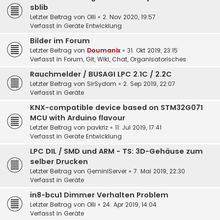
sblib
Letzter Beitrag von
Olli
«
2. Nov 2020, 19:57
Verfasst in
Geräte Entwicklung
Bilder im Forum
Letzter Beitrag von
Doumanix
«
31. Okt 2019, 23:15
Verfasst in
Forum, Git, Wiki, Chat, Organisatorisches
Rauchmelder / BUSAGI LPC 2.1C / 2.2C
Letzter Beitrag von
SirSydom
«
2. Sep 2019, 22:07
Verfasst in
Geräte
KNX-compatible device based on STM32G071
MCU with Arduino flavour
Letzter Beitrag von
pavkriz
«
11. Jul 2019, 17:41
Verfasst in
Geräte Entwicklung
LPC DIL / SMD und ARM - TS: 3D-Gehäuse zum
selber Drucken
Letzter Beitrag von
GeminiServer
«
7. Mai 2019, 22:30
Verfasst in
Geräte
in8-bcu1 Dimmer Verhalten Problem
Letzter Beitrag von
Olli
«
24. Apr 2019, 14:04
Verfasst in
Geräte