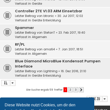
Verfasst in
Geräte
Controller 2TE V1.03 ARM Einsetzbar
Letzter Beitrag von
btronic
«
30. Jul 2017, 12:02
Verfasst in
Geräte Entwicklung
Spammer
Letzter Beitrag von
StefanT
«
23. Feb 2017, 19:40
Verfasst in
Allgemein
RF/PL
Letzter Beitrag von
ama64
«
7. Jan 2017, 18:51
Verfasst in
Allgemein
Blue Diamond MicroBlue Kondensat Pumpen
Interface
Letzter Beitrag von
Lightning
«
16. Dez 2016, 21:10
Verfasst in
Geräte Entwicklung
Die Suche ergab 59 Treffer
1
2
3
Nächste
Gehe zu
Diese Website nutzt Cookies, um dir den