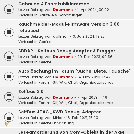
Gehäuse & Fahrstuhlklemmen
Letzter Beitrag von
Doumanix
«
1. Apr 2024, 00:02
Verfasst in
Bauteile & Schaltungen
Rauchmelder-Modul-Firmware Version 3.00
released
Letzter Beitrag von
dallmair
«
3. Jan 2024, 19:23
Verfasst in
Geräte
SBDAP - Selfbus Debug Adapter & Progger
Letzter Beitrag von
Doumanix
«
29. Dez 2023, 00:56
Verfasst in
Geräte
Autolöschung im Forum "Suche, Biete, Tausche"
Letzter Beitrag von
Doumanix
«
14. Nov 2023, 17:47
Verfasst in
Forum, Git, Wiki, Chat, Organisatorisches
Selfbus 2.0
Letzter Beitrag von
Doumanix
«
7. Apr 2023, 11:49
Verfasst in
Forum, Git, Wiki, Chat, Organisatorisches
SelfBus JTAG_SWD Debug-Adapter
Letzter Beitrag von
Mirko
«
16. Feb 2021, 15:30
Verfasst in
Geräte Entwicklung
Leseanforderung von Com-Objekt in der ARM