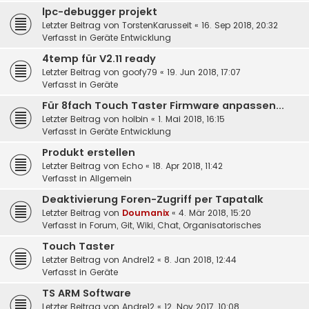
lpc-debugger projekt
Letzter Beitrag von
TorstenKarusseit
«
16. Sep 2018, 20:32
Verfasst in
Geräte Entwicklung
4temp für V2.11 ready
Letzter Beitrag von
goofy79
«
19. Jun 2018, 17:07
Verfasst in
Geräte
Für 8fach Touch Taster Firmware anpassen...
Letzter Beitrag von
holbin
«
1. Mai 2018, 16:15
Verfasst in
Geräte Entwicklung
Produkt erstellen
Letzter Beitrag von
Echo
«
18. Apr 2018, 11:42
Verfasst in
Allgemein
Deaktivierung Foren-Zugriff per Tapatalk
Letzter Beitrag von
Doumanix
«
4. Mär 2018, 15:20
Verfasst in
Forum, Git, Wiki, Chat, Organisatorisches
Touch Taster
Letzter Beitrag von
Andre12
«
8. Jan 2018, 12:44
Verfasst in
Geräte
TS ARM Software
Letzter Beitrag von
Andre12
«
12. Nov 2017, 10:08