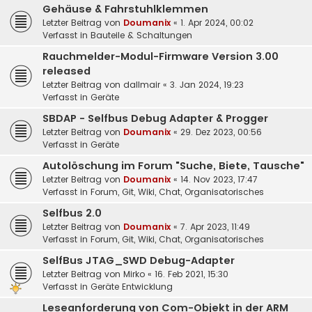
Gehäuse & Fahrstuhlklemmen
Letzter Beitrag von
Doumanix
«
1. Apr 2024, 00:02
Verfasst in
Bauteile & Schaltungen
Rauchmelder-Modul-Firmware Version 3.00
released
Letzter Beitrag von
dallmair
«
3. Jan 2024, 19:23
Verfasst in
Geräte
SBDAP - Selfbus Debug Adapter & Progger
Letzter Beitrag von
Doumanix
«
29. Dez 2023, 00:56
Verfasst in
Geräte
Autolöschung im Forum "Suche, Biete, Tausche"
Letzter Beitrag von
Doumanix
«
14. Nov 2023, 17:47
Verfasst in
Forum, Git, Wiki, Chat, Organisatorisches
Selfbus 2.0
Letzter Beitrag von
Doumanix
«
7. Apr 2023, 11:49
Verfasst in
Forum, Git, Wiki, Chat, Organisatorisches
SelfBus JTAG_SWD Debug-Adapter
Letzter Beitrag von
Mirko
«
16. Feb 2021, 15:30
Verfasst in
Geräte Entwicklung
Leseanforderung von Com-Objekt in der ARM