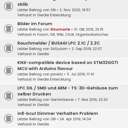
sblib
Letzter Beitrag von
Olli
«
2. Nov 2020, 19:57
Verfasst in
Geräte Entwicklung
Bilder im Forum
Letzter Beitrag von
Doumanix
«
31. Okt 2019, 23:15
Verfasst in
Forum, Git, Wiki, Chat, Organisatorisches
Rauchmelder / BUSAGI LPC 2.1C / 2.2C
Letzter Beitrag von
SirSydom
«
2. Sep 2019, 22:07
Verfasst in
Geräte
KNX-compatible device based on STM32G071
MCU with Arduino flavour
Letzter Beitrag von
pavkriz
«
11. Jul 2019, 17:41
Verfasst in
Geräte Entwicklung
LPC DIL / SMD und ARM - TS: 3D-Gehäuse zum
selber Drucken
Letzter Beitrag von
GeminiServer
«
7. Mai 2019, 22:30
Verfasst in
Geräte
in8-bcu1 Dimmer Verhalten Problem
Letzter Beitrag von
Olli
«
24. Apr 2019, 14:04
Verfasst in
Geräte