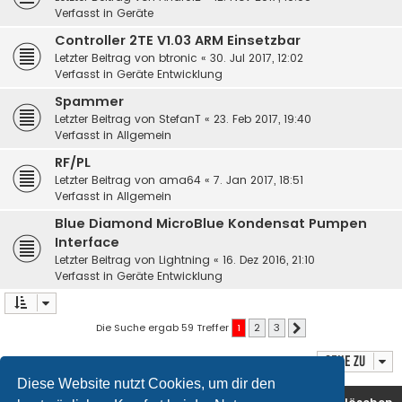
Verfasst in
Geräte
Controller 2TE V1.03 ARM Einsetzbar
Letzter Beitrag von
btronic
«
30. Jul 2017, 12:02
Verfasst in
Geräte Entwicklung
Spammer
Letzter Beitrag von
StefanT
«
23. Feb 2017, 19:40
Verfasst in
Allgemein
RF/PL
Letzter Beitrag von
ama64
«
7. Jan 2017, 18:51
Verfasst in
Allgemein
Blue Diamond MicroBlue Kondensat Pumpen
Interface
Letzter Beitrag von
Lightning
«
16. Dez 2016, 21:10
Verfasst in
Geräte Entwicklung
Die Suche ergab 59 Treffer
1
2
3
Nächste
Gehe zu
Diese Website nutzt Cookies, um dir den