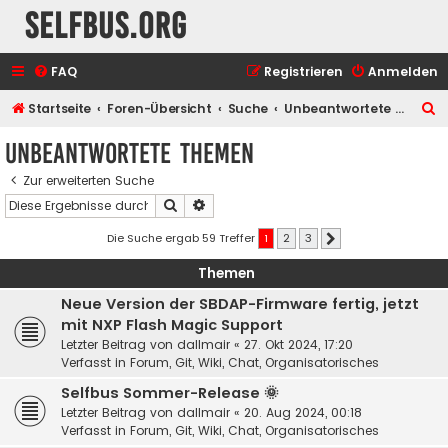
selfbus.org
FAQ
Registrieren
Anmelden
S
Startseite
Foren-Übersicht
Suche
Unbeantwortete Themen
u
Unbeantwortete Themen
c
Zur erweiterten Suche
h
Suche
Erweiterte Suche
e
Die Suche ergab 59 Treffer
1
2
3
Nächste
Themen
Neue Version der SBDAP-Firmware fertig, jetzt
mit NXP Flash Magic Support
Letzter Beitrag von
dallmair
«
27. Okt 2024, 17:20
Verfasst in
Forum, Git, Wiki, Chat, Organisatorisches
Selfbus Sommer-Release 🌞
Letzter Beitrag von
dallmair
«
20. Aug 2024, 00:18
Verfasst in
Forum, Git, Wiki, Chat, Organisatorisches