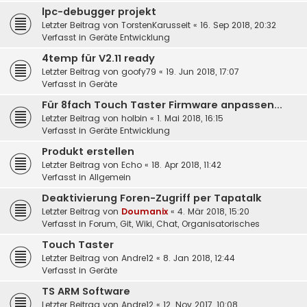
lpc-debugger projekt
Letzter Beitrag von
TorstenKarusseit
«
16. Sep 2018, 20:32
Verfasst in
Geräte Entwicklung
4temp für V2.11 ready
Letzter Beitrag von
goofy79
«
19. Jun 2018, 17:07
Verfasst in
Geräte
Für 8fach Touch Taster Firmware anpassen...
Letzter Beitrag von
holbin
«
1. Mai 2018, 16:15
Verfasst in
Geräte Entwicklung
Produkt erstellen
Letzter Beitrag von
Echo
«
18. Apr 2018, 11:42
Verfasst in
Allgemein
Deaktivierung Foren-Zugriff per Tapatalk
Letzter Beitrag von
Doumanix
«
4. Mär 2018, 15:20
Verfasst in
Forum, Git, Wiki, Chat, Organisatorisches
Touch Taster
Letzter Beitrag von
Andre12
«
8. Jan 2018, 12:44
Verfasst in
Geräte
TS ARM Software
Letzter Beitrag von
Andre12
«
12. Nov 2017, 10:08