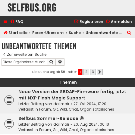
selfbus.org
FAQ
Registrieren
Anmelden
S
Startseite
Foren-Übersicht
Suche
Unbeantwortete Themen
u
Unbeantwortete Themen
c
Zur erweiterten Suche
h
Suche
Erweiterte Suche
e
Die Suche ergab 59 Treffer
1
2
3
Nächste
Themen
Neue Version der SBDAP-Firmware fertig, jetzt
mit NXP Flash Magic Support
Letzter Beitrag von
dallmair
«
27. Okt 2024, 17:20
Verfasst in
Forum, Git, Wiki, Chat, Organisatorisches
Selfbus Sommer-Release 🌞
Letzter Beitrag von
dallmair
«
20. Aug 2024, 00:18
Verfasst in
Forum, Git, Wiki, Chat, Organisatorisches