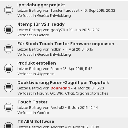
lpc-debugger projekt
Letzter Beitrag von
TorstenKarusseit
«
16. Sep 2018, 20:32
Verfasst in
Geräte Entwicklung
4temp für V2.11 ready
Letzter Beitrag von
goofy79
«
19. Jun 2018, 17:07
Verfasst in
Geräte
Für 8fach Touch Taster Firmware anpassen...
Letzter Beitrag von
holbin
«
1. Mai 2018, 16:15
Verfasst in
Geräte Entwicklung
Produkt erstellen
Letzter Beitrag von
Echo
«
18. Apr 2018, 11:42
Verfasst in
Allgemein
Deaktivierung Foren-Zugriff per Tapatalk
Letzter Beitrag von
Doumanix
«
4. Mär 2018, 15:20
Verfasst in
Forum, Git, Wiki, Chat, Organisatorisches
Touch Taster
Letzter Beitrag von
Andre12
«
8. Jan 2018, 12:44
Verfasst in
Geräte
TS ARM Software
Letzter Beitrag von
Andre12
«
12. Nov 2017, 10:08