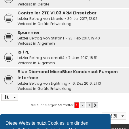
Verfasst in
Geräte
Controller 2TE V1.03 ARM Einsetzbar
Letzter Beitrag von
btronic
«
30. Jul 2017, 12:02
Verfasst in
Geräte Entwicklung
Spammer
Letzter Beitrag von
StefanT
«
23. Feb 2017, 19:40
Verfasst in
Allgemein
RF/PL
Letzter Beitrag von
ama64
«
7. Jan 2017, 18:51
Verfasst in
Allgemein
Blue Diamond MicroBlue Kondensat Pumpen
Interface
Letzter Beitrag von
Lightning
«
16. Dez 2016, 21:10
Verfasst in
Geräte Entwicklung
Die Suche ergab 59 Treffer
1
2
3
Nächste
Gehe zu
Diese Website nutzt Cookies, um dir den