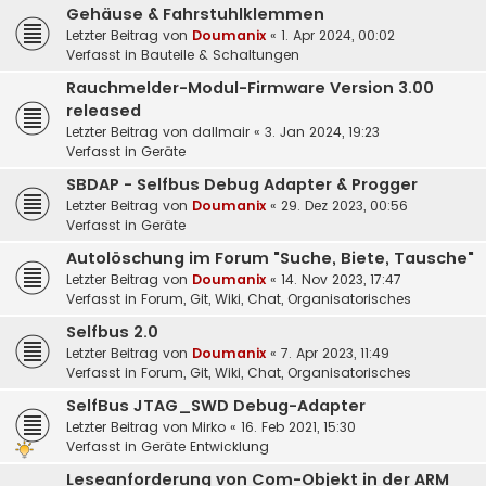
Gehäuse & Fahrstuhlklemmen
Letzter Beitrag von
Doumanix
«
1. Apr 2024, 00:02
Verfasst in
Bauteile & Schaltungen
Rauchmelder-Modul-Firmware Version 3.00
released
Letzter Beitrag von
dallmair
«
3. Jan 2024, 19:23
Verfasst in
Geräte
SBDAP - Selfbus Debug Adapter & Progger
Letzter Beitrag von
Doumanix
«
29. Dez 2023, 00:56
Verfasst in
Geräte
Autolöschung im Forum "Suche, Biete, Tausche"
Letzter Beitrag von
Doumanix
«
14. Nov 2023, 17:47
Verfasst in
Forum, Git, Wiki, Chat, Organisatorisches
Selfbus 2.0
Letzter Beitrag von
Doumanix
«
7. Apr 2023, 11:49
Verfasst in
Forum, Git, Wiki, Chat, Organisatorisches
SelfBus JTAG_SWD Debug-Adapter
Letzter Beitrag von
Mirko
«
16. Feb 2021, 15:30
Verfasst in
Geräte Entwicklung
Leseanforderung von Com-Objekt in der ARM