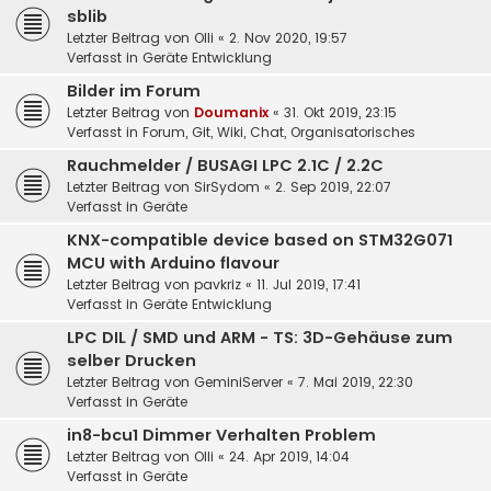
sblib
Letzter Beitrag von
Olli
«
2. Nov 2020, 19:57
Verfasst in
Geräte Entwicklung
Bilder im Forum
Letzter Beitrag von
Doumanix
«
31. Okt 2019, 23:15
Verfasst in
Forum, Git, Wiki, Chat, Organisatorisches
Rauchmelder / BUSAGI LPC 2.1C / 2.2C
Letzter Beitrag von
SirSydom
«
2. Sep 2019, 22:07
Verfasst in
Geräte
KNX-compatible device based on STM32G071
MCU with Arduino flavour
Letzter Beitrag von
pavkriz
«
11. Jul 2019, 17:41
Verfasst in
Geräte Entwicklung
LPC DIL / SMD und ARM - TS: 3D-Gehäuse zum
selber Drucken
Letzter Beitrag von
GeminiServer
«
7. Mai 2019, 22:30
Verfasst in
Geräte
in8-bcu1 Dimmer Verhalten Problem
Letzter Beitrag von
Olli
«
24. Apr 2019, 14:04
Verfasst in
Geräte