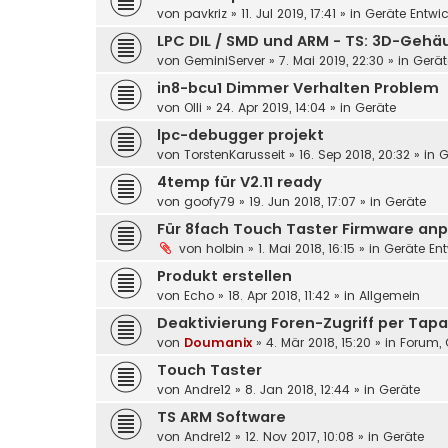
von
pavkriz
»
11. Jul 2019, 17:41
» in
Geräte Entwi
LPC DIL / SMD und ARM - TS: 3D-Geh
von
GeminiServer
»
7. Mai 2019, 22:30
» in
Gerät
in8-bcu1 Dimmer Verhalten Problem
von
Olli
»
24. Apr 2019, 14:04
» in
Geräte
lpc-debugger projekt
von
TorstenKarusseit
»
16. Sep 2018, 20:32
» in
G
4temp für V2.11 ready
von
goofy79
»
19. Jun 2018, 17:07
» in
Geräte
Für 8fach Touch Taster Firmware anp
von
holbin
»
1. Mai 2018, 16:15
» in
Geräte En
Produkt erstellen
von
Echo
»
18. Apr 2018, 11:42
» in
Allgemein
Deaktivierung Foren-Zugriff per Tapa
von
Doumanix
»
4. Mär 2018, 15:20
» in
Forum, 
Touch Taster
von
Andre12
»
8. Jan 2018, 12:44
» in
Geräte
TS ARM Software
von
Andre12
»
12. Nov 2017, 10:08
» in
Geräte