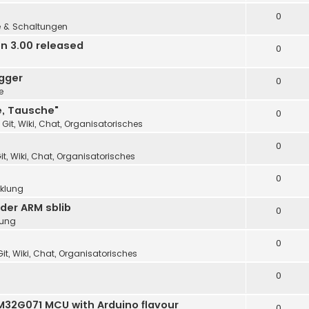
0
e & Schaltungen
n 3.00 released
0
gger
0
e
e, Tausche"
0
 Git, Wiki, Chat, Organisatorisches
0
it, Wiki, Chat, Organisatorisches
0
cklung
der ARM sblib
0
lung
0
it, Wiki, Chat, Organisatorisches
0
32G071 MCU with Arduino flavour
0