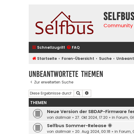
selfbu
Community 
Schnellzugriff
FAQ
Startseite
Foren-Übersicht
Suche
Unbeant
Unbeantwortete Themen
Zur erweiterten Suche
Suche
Erweiterte Suche
THEMEN
Neue Version der SBDAP-Firmware fert
von
dallmair
»
27. Okt 2024, 17:20
» in
Forum, Gi
Selfbus Sommer-Release 🌞
von
dallmair
»
20. Aug 2024, 00:18
» in
Forum, G