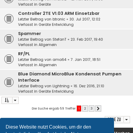
Verfasst in
Geräte
Controller 2TE V1.03 ARM Einsetzbar
Letzter Beitrag von
btronic
«
30. Jul 2017, 12:02
Verfasst in
Geräte Entwicklung
Spammer
Letzter Beitrag von
StefanT
«
23. Feb 2017, 19:40
Verfasst in
Allgemein
RF/PL
Letzter Beitrag von
ama64
«
7. Jan 2017, 18:51
Verfasst in
Allgemein
Blue Diamond MicroBlue Kondensat Pumpen
Interface
Letzter Beitrag von
Lightning
«
16. Dez 2016, 21:10
Verfasst in
Geräte Entwicklung
Die Suche ergab 59 Treffer
1
2
3
Nächste
Gehe zu
Diese Website nutzt Cookies, um dir den