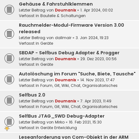
Gehäuse & Fahrstuhlklemmen
Letzter Beitrag von
Doumanix
«
1. Apr 2024, 00:02
Verfasst in
Bauteile & Schaltungen
Rauchmelder-Modul-Firmware Version 3.00
released
Letzter Beitrag von
dallmair
«
3. Jan 2024, 19:23
Verfasst in
Geräte
SBDAP - Selfbus Debug Adapter & Progger
Letzter Beitrag von
Doumanix
«
29. Dez 2023, 00:56
Verfasst in
Geräte
Autolöschung im Forum "Suche, Biete, Tausche"
Letzter Beitrag von
Doumanix
«
14. Nov 2023, 17:47
Verfasst in
Forum, Git, Wiki, Chat, Organisatorisches
Selfbus 2.0
Letzter Beitrag von
Doumanix
«
7. Apr 2023, 11:49
Verfasst in
Forum, Git, Wiki, Chat, Organisatorisches
SelfBus JTAG_SWD Debug-Adapter
Letzter Beitrag von
Mirko
«
16. Feb 2021, 15:30
Verfasst in
Geräte Entwicklung
Leseanforderung von Com-Objekt in der ARM