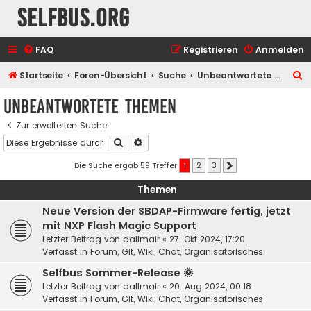
selfbus.org
FAQ
Registrieren
Anmelden
S
Startseite
Foren-Übersicht
Suche
Unbeantwortete Themen
u
Unbeantwortete Themen
c
Zur erweiterten Suche
h
Suche
Erweiterte Suche
e
Die Suche ergab 59 Treffer
1
2
3
Nächste
Themen
Neue Version der SBDAP-Firmware fertig, jetzt
mit NXP Flash Magic Support
Letzter Beitrag von
dallmair
«
27. Okt 2024, 17:20
Verfasst in
Forum, Git, Wiki, Chat, Organisatorisches
Selfbus Sommer-Release 🌞
Letzter Beitrag von
dallmair
«
20. Aug 2024, 00:18
Verfasst in
Forum, Git, Wiki, Chat, Organisatorisches