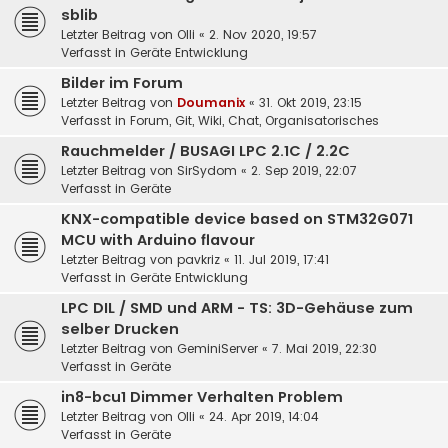
sblib
Letzter Beitrag von
Olli
«
2. Nov 2020, 19:57
Verfasst in
Geräte Entwicklung
Bilder im Forum
Letzter Beitrag von
Doumanix
«
31. Okt 2019, 23:15
Verfasst in
Forum, Git, Wiki, Chat, Organisatorisches
Rauchmelder / BUSAGI LPC 2.1C / 2.2C
Letzter Beitrag von
SirSydom
«
2. Sep 2019, 22:07
Verfasst in
Geräte
KNX-compatible device based on STM32G071
MCU with Arduino flavour
Letzter Beitrag von
pavkriz
«
11. Jul 2019, 17:41
Verfasst in
Geräte Entwicklung
LPC DIL / SMD und ARM - TS: 3D-Gehäuse zum
selber Drucken
Letzter Beitrag von
GeminiServer
«
7. Mai 2019, 22:30
Verfasst in
Geräte
in8-bcu1 Dimmer Verhalten Problem
Letzter Beitrag von
Olli
«
24. Apr 2019, 14:04
Verfasst in
Geräte