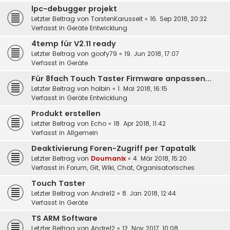
lpc-debugger projekt
Letzter Beitrag von
TorstenKarusseit
«
16. Sep 2018, 20:32
Verfasst in
Geräte Entwicklung
4temp für V2.11 ready
Letzter Beitrag von
goofy79
«
19. Jun 2018, 17:07
Verfasst in
Geräte
Für 8fach Touch Taster Firmware anpassen...
Letzter Beitrag von
holbin
«
1. Mai 2018, 16:15
Verfasst in
Geräte Entwicklung
Produkt erstellen
Letzter Beitrag von
Echo
«
18. Apr 2018, 11:42
Verfasst in
Allgemein
Deaktivierung Foren-Zugriff per Tapatalk
Letzter Beitrag von
Doumanix
«
4. Mär 2018, 15:20
Verfasst in
Forum, Git, Wiki, Chat, Organisatorisches
Touch Taster
Letzter Beitrag von
Andre12
«
8. Jan 2018, 12:44
Verfasst in
Geräte
TS ARM Software
Letzter Beitrag von
Andre12
«
12. Nov 2017, 10:08