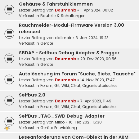
Gehäuse & Fahrstuhlklemmen
Letzter Beitrag von
Doumanix
«
1. Apr 2024, 00:02
Verfasst in
Bauteile & Schaltungen
Rauchmelder-Modul-Firmware Version 3.00
released
Letzter Beitrag von
dallmair
«
3. Jan 2024, 19:23
Verfasst in
Geräte
SBDAP - Selfbus Debug Adapter & Progger
Letzter Beitrag von
Doumanix
«
29. Dez 2023, 00:56
Verfasst in
Geräte
Autolöschung im Forum "Suche, Biete, Tausche"
Letzter Beitrag von
Doumanix
«
14. Nov 2023, 17:47
Verfasst in
Forum, Git, Wiki, Chat, Organisatorisches
Selfbus 2.0
Letzter Beitrag von
Doumanix
«
7. Apr 2023, 11:49
Verfasst in
Forum, Git, Wiki, Chat, Organisatorisches
SelfBus JTAG_SWD Debug-Adapter
Letzter Beitrag von
Mirko
«
16. Feb 2021, 15:30
Verfasst in
Geräte Entwicklung
Leseanforderung von Com-Objekt in der ARM