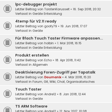
lpc-debugger projekt
Letzter Beitrag von
TorstenKarusseit
«
16. Sep 2018, 20:32
Verfasst in
Geräte Entwicklung
4temp für V2.11 ready
Letzter Beitrag von
goofy79
«
19. Jun 2018, 17:07
Verfasst in
Geräte
Für 8fach Touch Taster Firmware anpassen...
Letzter Beitrag von
holbin
«
1. Mai 2018, 16:15
Verfasst in
Geräte Entwicklung
Produkt erstellen
Letzter Beitrag von
Echo
«
18. Apr 2018, 11:42
Verfasst in
Allgemein
Deaktivierung Foren-Zugriff per Tapatalk
Letzter Beitrag von
Doumanix
«
4. Mär 2018, 15:20
Verfasst in
Forum, Git, Wiki, Chat, Organisatorisches
Touch Taster
Letzter Beitrag von
Andre12
«
8. Jan 2018, 12:44
Verfasst in
Geräte
TS ARM Software
Letzter Beitrag von
Andre12
«
12. Nov 2017, 10:08