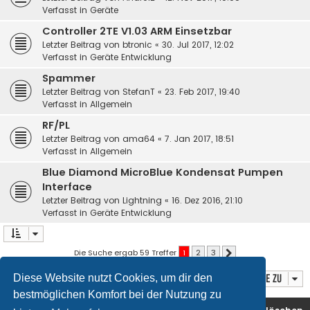
Verfasst in
Geräte
Controller 2TE V1.03 ARM Einsetzbar
Letzter Beitrag von
btronic
«
30. Jul 2017, 12:02
Verfasst in
Geräte Entwicklung
Spammer
Letzter Beitrag von
StefanT
«
23. Feb 2017, 19:40
Verfasst in
Allgemein
RF/PL
Letzter Beitrag von
ama64
«
7. Jan 2017, 18:51
Verfasst in
Allgemein
Blue Diamond MicroBlue Kondensat Pumpen
Interface
Letzter Beitrag von
Lightning
«
16. Dez 2016, 21:10
Verfasst in
Geräte Entwicklung
Die Suche ergab 59 Treffer
1
2
3
Nächste
Diese Website nutzt Cookies, um dir den
Gehe zu
bestmöglichen Komfort bei der Nutzung zu