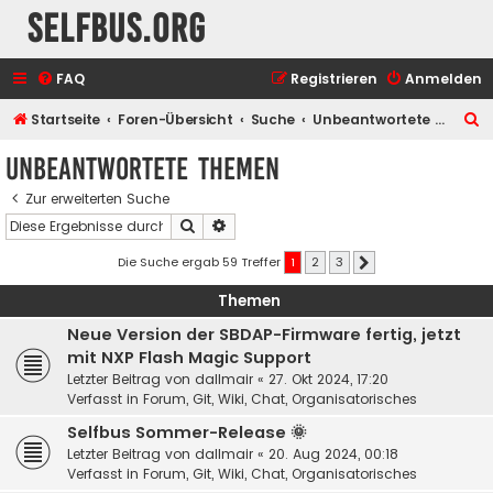
selfbus.org
FAQ
Registrieren
Anmelden
S
Startseite
Foren-Übersicht
Suche
Unbeantwortete Themen
u
Unbeantwortete Themen
c
Zur erweiterten Suche
h
Suche
Erweiterte Suche
e
Die Suche ergab 59 Treffer
1
2
3
Nächste
Themen
Neue Version der SBDAP-Firmware fertig, jetzt
mit NXP Flash Magic Support
Letzter Beitrag von
dallmair
«
27. Okt 2024, 17:20
Verfasst in
Forum, Git, Wiki, Chat, Organisatorisches
Selfbus Sommer-Release 🌞
Letzter Beitrag von
dallmair
«
20. Aug 2024, 00:18
Verfasst in
Forum, Git, Wiki, Chat, Organisatorisches