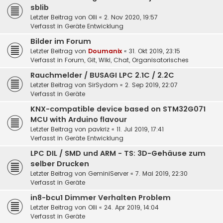
sblib
Letzter Beitrag von
Olli
«
2. Nov 2020, 19:57
Verfasst in
Geräte Entwicklung
Bilder im Forum
Letzter Beitrag von
Doumanix
«
31. Okt 2019, 23:15
Verfasst in
Forum, Git, Wiki, Chat, Organisatorisches
Rauchmelder / BUSAGI LPC 2.1C / 2.2C
Letzter Beitrag von
SirSydom
«
2. Sep 2019, 22:07
Verfasst in
Geräte
KNX-compatible device based on STM32G071
MCU with Arduino flavour
Letzter Beitrag von
pavkriz
«
11. Jul 2019, 17:41
Verfasst in
Geräte Entwicklung
LPC DIL / SMD und ARM - TS: 3D-Gehäuse zum
selber Drucken
Letzter Beitrag von
GeminiServer
«
7. Mai 2019, 22:30
Verfasst in
Geräte
in8-bcu1 Dimmer Verhalten Problem
Letzter Beitrag von
Olli
«
24. Apr 2019, 14:04
Verfasst in
Geräte