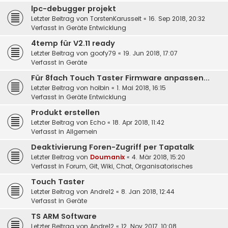
lpc-debugger projekt
Letzter Beitrag von
TorstenKarusseit
«
16. Sep 2018, 20:32
Verfasst in
Geräte Entwicklung
4temp für V2.11 ready
Letzter Beitrag von
goofy79
«
19. Jun 2018, 17:07
Verfasst in
Geräte
Für 8fach Touch Taster Firmware anpassen...
Letzter Beitrag von
holbin
«
1. Mai 2018, 16:15
Verfasst in
Geräte Entwicklung
Produkt erstellen
Letzter Beitrag von
Echo
«
18. Apr 2018, 11:42
Verfasst in
Allgemein
Deaktivierung Foren-Zugriff per Tapatalk
Letzter Beitrag von
Doumanix
«
4. Mär 2018, 15:20
Verfasst in
Forum, Git, Wiki, Chat, Organisatorisches
Touch Taster
Letzter Beitrag von
Andre12
«
8. Jan 2018, 12:44
Verfasst in
Geräte
TS ARM Software
Letzter Beitrag von
Andre12
«
12. Nov 2017, 10:08