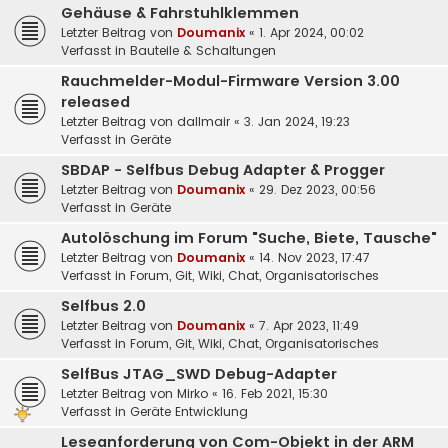
Gehäuse & Fahrstuhlklemmen
Letzter Beitrag von
Doumanix
«
1. Apr 2024, 00:02
Verfasst in
Bauteile & Schaltungen
Rauchmelder-Modul-Firmware Version 3.00
released
Letzter Beitrag von
dallmair
«
3. Jan 2024, 19:23
Verfasst in
Geräte
SBDAP - Selfbus Debug Adapter & Progger
Letzter Beitrag von
Doumanix
«
29. Dez 2023, 00:56
Verfasst in
Geräte
Autolöschung im Forum "Suche, Biete, Tausche"
Letzter Beitrag von
Doumanix
«
14. Nov 2023, 17:47
Verfasst in
Forum, Git, Wiki, Chat, Organisatorisches
Selfbus 2.0
Letzter Beitrag von
Doumanix
«
7. Apr 2023, 11:49
Verfasst in
Forum, Git, Wiki, Chat, Organisatorisches
SelfBus JTAG_SWD Debug-Adapter
Letzter Beitrag von
Mirko
«
16. Feb 2021, 15:30
Verfasst in
Geräte Entwicklung
Leseanforderung von Com-Objekt in der ARM