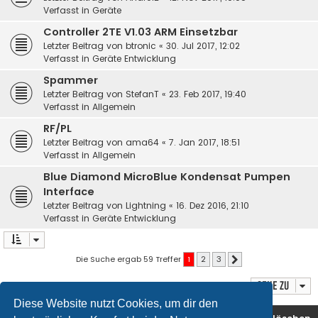
Verfasst in
Geräte
Controller 2TE V1.03 ARM Einsetzbar
Letzter Beitrag von
btronic
«
30. Jul 2017, 12:02
Verfasst in
Geräte Entwicklung
Spammer
Letzter Beitrag von
StefanT
«
23. Feb 2017, 19:40
Verfasst in
Allgemein
RF/PL
Letzter Beitrag von
ama64
«
7. Jan 2017, 18:51
Verfasst in
Allgemein
Blue Diamond MicroBlue Kondensat Pumpen
Interface
Letzter Beitrag von
Lightning
«
16. Dez 2016, 21:10
Verfasst in
Geräte Entwicklung
Die Suche ergab 59 Treffer
1
2
3
Nächste
Gehe zu
Diese Website nutzt Cookies, um dir den