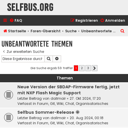
selfbus.org
FAQ
Registrieren
Anmelden
S
Startseite
Foren-Übersicht
Suche
Unbeantwortete Themen
u
Unbeantwortete Themen
c
Zur erweiterten Suche
h
Suche
Erweiterte Suche
e
Die Suche ergab 59 Treffer
1
2
3
Nächste
Themen
Neue Version der SBDAP-Firmware fertig, jetzt
mit NXP Flash Magic Support
Letzter Beitrag von
dallmair
«
27. Okt 2024, 17:20
Verfasst in
Forum, Git, Wiki, Chat, Organisatorisches
Selfbus Sommer-Release 🌞
Letzter Beitrag von
dallmair
«
20. Aug 2024, 00:18
Verfasst in
Forum, Git, Wiki, Chat, Organisatorisches