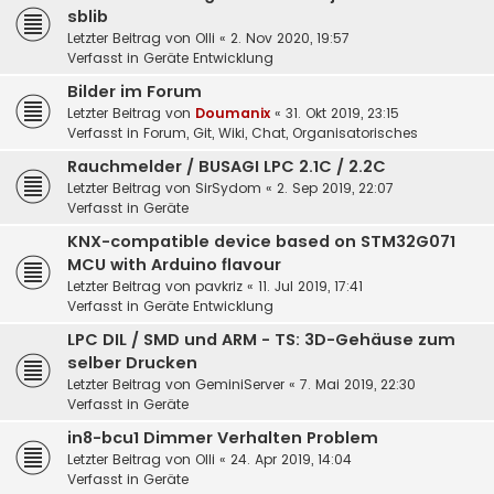
sblib
Letzter Beitrag von
Olli
«
2. Nov 2020, 19:57
Verfasst in
Geräte Entwicklung
Bilder im Forum
Letzter Beitrag von
Doumanix
«
31. Okt 2019, 23:15
Verfasst in
Forum, Git, Wiki, Chat, Organisatorisches
Rauchmelder / BUSAGI LPC 2.1C / 2.2C
Letzter Beitrag von
SirSydom
«
2. Sep 2019, 22:07
Verfasst in
Geräte
KNX-compatible device based on STM32G071
MCU with Arduino flavour
Letzter Beitrag von
pavkriz
«
11. Jul 2019, 17:41
Verfasst in
Geräte Entwicklung
LPC DIL / SMD und ARM - TS: 3D-Gehäuse zum
selber Drucken
Letzter Beitrag von
GeminiServer
«
7. Mai 2019, 22:30
Verfasst in
Geräte
in8-bcu1 Dimmer Verhalten Problem
Letzter Beitrag von
Olli
«
24. Apr 2019, 14:04
Verfasst in
Geräte