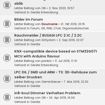
sblib
Letzter Beitrag von
Olli
«
2. Nov 2020, 19:57
Verfasst in
Geräte Entwicklung
Bilder im Forum
Letzter Beitrag von
Doumanix
«
31. Okt 2019, 23:15
Verfasst in
Forum, Git, Wiki, Chat, Organisatorisches
Rauchmelder / BUSAGI LPC 2.1C / 2.2C
Letzter Beitrag von
SirSydom
«
2. Sep 2019, 22:07
Verfasst in
Geräte
KNX-compatible device based on STM32G071
MCU with Arduino flavour
Letzter Beitrag von
pavkriz
«
11. Jul 2019, 17:41
Verfasst in
Geräte Entwicklung
LPC DIL / SMD und ARM - TS: 3D-Gehäuse zum
selber Drucken
Letzter Beitrag von
GeminiServer
«
7. Mai 2019, 22:30
Verfasst in
Geräte
in8-bcu1 Dimmer Verhalten Problem
Letzter Beitrag von
Olli
«
24. Apr 2019, 14:04
Verfasst in
Geräte