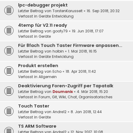
lpc-debugger projekt
Letzter Beitrag von
TorstenKarusseit
«
16. Sep 2018, 20:32
Verfasst in
Geräte Entwicklung
4temp für V2.11 ready
Letzter Beitrag von
goofy79
«
19. Jun 2018, 17:07
Verfasst in
Geräte
Für 8fach Touch Taster Firmware anpassen...
Letzter Beitrag von
holbin
«
1. Mai 2018, 16:15
Verfasst in
Geräte Entwicklung
Produkt erstellen
Letzter Beitrag von
Echo
«
18. Apr 2018, 11:42
Verfasst in
Allgemein
Deaktivierung Foren-Zugriff per Tapatalk
Letzter Beitrag von
Doumanix
«
4. Mär 2018, 15:20
Verfasst in
Forum, Git, Wiki, Chat, Organisatorisches
Touch Taster
Letzter Beitrag von
Andre12
«
8. Jan 2018, 12:44
Verfasst in
Geräte
TS ARM Software
Letzter Beitrag von
Andre12
«
12. Nov 2017, 10:08