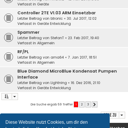
Verfasst in
Geräte
Controller 2TE V1.03 ARM Einsetzbar
Letzter Beitrag von
btronic
«
30. Jul 2017, 12:02
Verfasst in
Geräte Entwicklung
Spammer
Letzter Beitrag von
StefanT
«
23. Feb 2017, 19:40
Verfasst in
Allgemein
RF/PL
Letzter Beitrag von
ama64
«
7. Jan 2017, 18:51
Verfasst in
Allgemein
Blue Diamond MicroBlue Kondensat Pumpen
Interface
Letzter Beitrag von
Lightning
«
16. Dez 2016, 21:10
Verfasst in
Geräte Entwicklung
Die Suche ergab 59 Treffer
1
2
3
Nächste
Gehe zu
Diese Website nutzt Cookies, um dir den