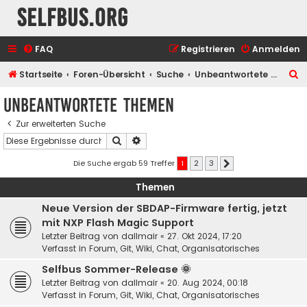
selfbus.org
FAQ
Registrieren
Anmelden
S
Startseite
Foren-Übersicht
Suche
Unbeantwortete Themen
u
Unbeantwortete Themen
c
Zur erweiterten Suche
h
Suche
Erweiterte Suche
e
Die Suche ergab 59 Treffer
1
2
3
Nächste
Themen
Neue Version der SBDAP-Firmware fertig, jetzt
mit NXP Flash Magic Support
Letzter Beitrag von
dallmair
«
27. Okt 2024, 17:20
Verfasst in
Forum, Git, Wiki, Chat, Organisatorisches
Selfbus Sommer-Release 🌞
Letzter Beitrag von
dallmair
«
20. Aug 2024, 00:18
Verfasst in
Forum, Git, Wiki, Chat, Organisatorisches