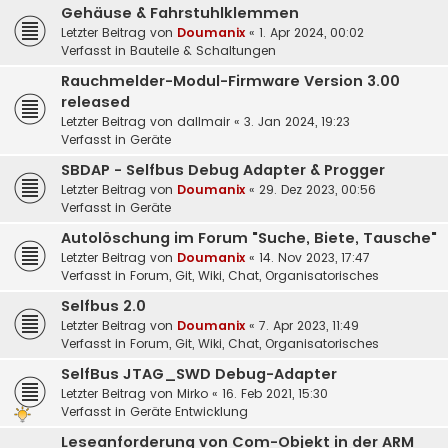
Gehäuse & Fahrstuhlklemmen
Letzter Beitrag von
Doumanix
«
1. Apr 2024, 00:02
Verfasst in
Bauteile & Schaltungen
Rauchmelder-Modul-Firmware Version 3.00
released
Letzter Beitrag von
dallmair
«
3. Jan 2024, 19:23
Verfasst in
Geräte
SBDAP - Selfbus Debug Adapter & Progger
Letzter Beitrag von
Doumanix
«
29. Dez 2023, 00:56
Verfasst in
Geräte
Autolöschung im Forum "Suche, Biete, Tausche"
Letzter Beitrag von
Doumanix
«
14. Nov 2023, 17:47
Verfasst in
Forum, Git, Wiki, Chat, Organisatorisches
Selfbus 2.0
Letzter Beitrag von
Doumanix
«
7. Apr 2023, 11:49
Verfasst in
Forum, Git, Wiki, Chat, Organisatorisches
SelfBus JTAG_SWD Debug-Adapter
Letzter Beitrag von
Mirko
«
16. Feb 2021, 15:30
Verfasst in
Geräte Entwicklung
Leseanforderung von Com-Objekt in der ARM