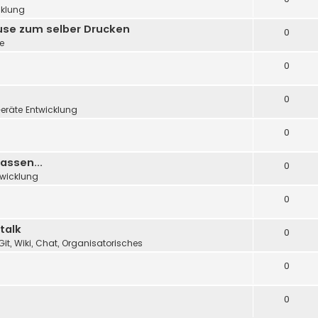
cklung
äuse zum selber Drucken
0
e
0
0
eräte Entwicklung
0
assen...
0
twicklung
0
talk
0
Git, Wiki, Chat, Organisatorisches
0
0