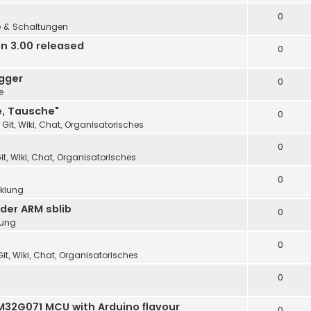
0
e & Schaltungen
n 3.00 released
0
gger
0
e
e, Tausche"
0
 Git, Wiki, Chat, Organisatorisches
0
it, Wiki, Chat, Organisatorisches
0
cklung
der ARM sblib
0
lung
0
it, Wiki, Chat, Organisatorisches
0
32G071 MCU with Arduino flavour
0