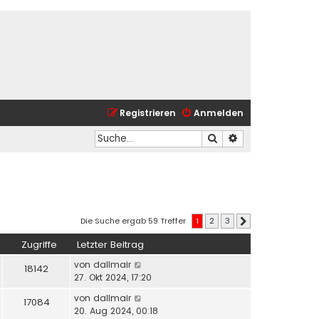
Registrieren
Anmelden
Suche
Erweiterte Suche
Die Suche ergab 59 Treffer
1
2
3
Nächste
Zugriffe
Letzter Beitrag
von
dallmair
18142
27. Okt 2024, 17:20
von
dallmair
17084
20. Aug 2024, 00:18