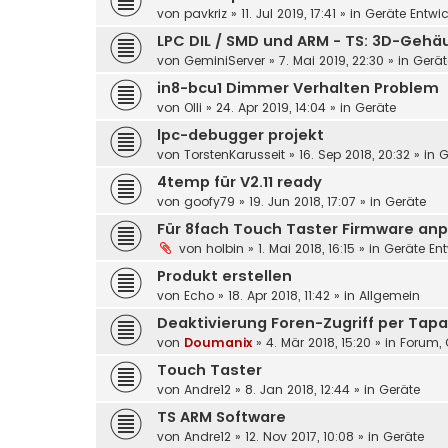
von
pavkriz
»
11. Jul 2019, 17:41
» in
Geräte Entwi
LPC DIL / SMD und ARM - TS: 3D-Geh
von
GeminiServer
»
7. Mai 2019, 22:30
» in
Gerät
in8-bcu1 Dimmer Verhalten Problem
von
Olli
»
24. Apr 2019, 14:04
» in
Geräte
lpc-debugger projekt
von
TorstenKarusseit
»
16. Sep 2018, 20:32
» in
G
4temp für V2.11 ready
von
goofy79
»
19. Jun 2018, 17:07
» in
Geräte
Für 8fach Touch Taster Firmware anp
von
holbin
»
1. Mai 2018, 16:15
» in
Geräte En
Produkt erstellen
von
Echo
»
18. Apr 2018, 11:42
» in
Allgemein
Deaktivierung Foren-Zugriff per Tapa
von
Doumanix
»
4. Mär 2018, 15:20
» in
Forum, 
Touch Taster
von
Andre12
»
8. Jan 2018, 12:44
» in
Geräte
TS ARM Software
von
Andre12
»
12. Nov 2017, 10:08
» in
Geräte