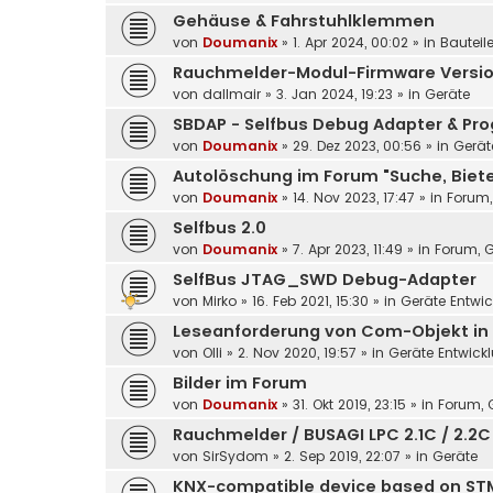
Gehäuse & Fahrstuhlklemmen
von
Doumanix
»
1. Apr 2024, 00:02
» in
Bauteil
Rauchmelder-Modul-Firmware Versio
von
dallmair
»
3. Jan 2024, 19:23
» in
Geräte
SBDAP - Selfbus Debug Adapter & Pro
von
Doumanix
»
29. Dez 2023, 00:56
» in
Gerät
Autolöschung im Forum "Suche, Biet
von
Doumanix
»
14. Nov 2023, 17:47
» in
Forum,
Selfbus 2.0
von
Doumanix
»
7. Apr 2023, 11:49
» in
Forum, G
SelfBus JTAG_SWD Debug-Adapter
von
Mirko
»
16. Feb 2021, 15:30
» in
Geräte Entwi
Leseanforderung von Com-Objekt in 
von
Olli
»
2. Nov 2020, 19:57
» in
Geräte Entwick
Bilder im Forum
von
Doumanix
»
31. Okt 2019, 23:15
» in
Forum, G
Rauchmelder / BUSAGI LPC 2.1C / 2.2C
von
SirSydom
»
2. Sep 2019, 22:07
» in
Geräte
KNX-compatible device based on STM