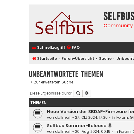
selfbu
Community 
Schnellzugriff
FAQ
Startseite
Foren-Übersicht
Suche
Unbeant
Unbeantwortete Themen
Zur erweiterten Suche
Suche
Erweiterte Suche
THEMEN
Neue Version der SBDAP-Firmware fert
von
dallmair
»
27. Okt 2024, 17:20
» in
Forum, Gi
Selfbus Sommer-Release 🌞
von
dallmair
»
20. Aug 2024, 00:18
» in
Forum, G