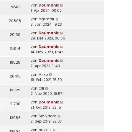
von
Doumanix
18803
1. Apr 2024, 00:02
von
dallmair
20808
3. Jan 2024, 19:23
von
Doumanix
20130
29. Dez 2023, 00:56
von
Doumanix
18814
14. Nov 2023, 17:47
von
Doumanix
19526
7. Apr 2023, 11:49
von
Mirko
20410
16. Feb 2021, 15:30
von
Olli
19329
2. Nov 2020, 19:57
von
Doumanix
21790
31. Okt 2019, 23:15
von
SirSydom
13086
2. Sep 2019, 22:07
von
pavkriz
12694