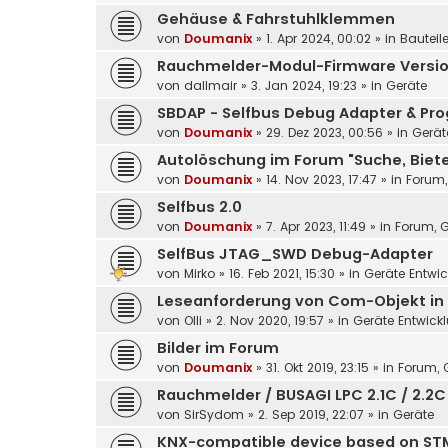
Gehäuse & Fahrstuhlklemmen
von
Doumanix
»
1. Apr 2024, 00:02
» in
Bauteil
Rauchmelder-Modul-Firmware Versio
von
dallmair
»
3. Jan 2024, 19:23
» in
Geräte
SBDAP - Selfbus Debug Adapter & Pro
von
Doumanix
»
29. Dez 2023, 00:56
» in
Gerät
Autolöschung im Forum "Suche, Biet
von
Doumanix
»
14. Nov 2023, 17:47
» in
Forum,
Selfbus 2.0
von
Doumanix
»
7. Apr 2023, 11:49
» in
Forum, G
SelfBus JTAG_SWD Debug-Adapter
von
Mirko
»
16. Feb 2021, 15:30
» in
Geräte Entwi
Leseanforderung von Com-Objekt in 
von
Olli
»
2. Nov 2020, 19:57
» in
Geräte Entwick
Bilder im Forum
von
Doumanix
»
31. Okt 2019, 23:15
» in
Forum, G
Rauchmelder / BUSAGI LPC 2.1C / 2.2C
von
SirSydom
»
2. Sep 2019, 22:07
» in
Geräte
KNX-compatible device based on STM