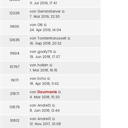
11. Jul 2019, 17:41
von
GeminiServer
12226
7. Mai 2019, 22:30
von
Olli
11600
24. Apr 2019, 14:04
von
TorstenKarusseit
12635
16. Sep 2018, 20:32
von
goofy79
11904
19. Jun 2018, 17:07
von
holbin
10797
1. Mai 2018, 16:15
von
Echo
19171
18. Apr 2018, 11:42
von
Doumanix
21871
4. Mär 2018, 15:20
von
Andre12
13879
8. Jan 2018, 12:44
von
Andre12
10812
12. Nov 2017, 10:08