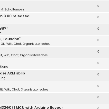
0
e & Schaltungen
n 3.00 released
0
gger
0
e
e, Tausche"
0
 Git, Wiki, Chat, Organisatorisches
0
it, Wiki, Chat, Organisatorisches
0
cklung
der ARM sblib
0
lung
0
it, Wiki, Chat, Organisatorisches
0
32G071 MCU with Arduino flavour
0