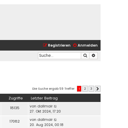
Registrieren
Anmelden
Suche
Erweiterte Suche
Die Suche ergab 59 Treffer
1
2
3
Nächste
Zugriffe
Letzter Beitrag
von
dallmair
18135
27. Okt 2024, 17:20
von
dallmair
17082
20. Aug 2024, 00:18