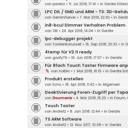
von
pavkriz
»
11. Jul 2019, 17:41
» in
Geräte Entwi
LPC DIL / SMD und ARM - TS: 3D-Geh
von
GeminiServer
»
7. Mai 2019, 22:30
» in
Gerät
in8-bcu1 Dimmer Verhalten Problem
von
Olli
»
24. Apr 2019, 14:04
» in
Geräte
lpc-debugger projekt
von
TorstenKarusseit
»
16. Sep 2018, 20:32
» in
G
4temp für V2.11 ready
von
goofy79
»
19. Jun 2018, 17:07
» in
Geräte
Für 8fach Touch Taster Firmware anp
von
holbin
»
1. Mai 2018, 16:15
» in
Geräte En
Produkt erstellen
von
Echo
»
18. Apr 2018, 11:42
» in
Allgemein
Deaktivierung Foren-Zugriff per Tapa
von
Doumanix
»
4. Mär 2018, 15:20
» in
Forum, 
Touch Taster
von
Andre12
»
8. Jan 2018, 12:44
» in
Geräte
TS ARM Software
von
Andre12
»
12. Nov 2017, 10:08
» in
Geräte