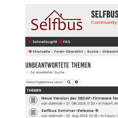
selfbu
Community 
Schnellzugriff
FAQ
Startseite
Foren-Übersicht
Suche
Unbeant
Unbeantwortete Themen
Zur erweiterten Suche
Suche
Erweiterte Suche
THEMEN
Neue Version der SBDAP-Firmware fert
von
dallmair
»
27. Okt 2024, 17:20
» in
Forum, Gi
Selfbus Sommer-Release 🌞
von
dallmair
»
20. Aug 2024, 00:18
» in
Forum, G