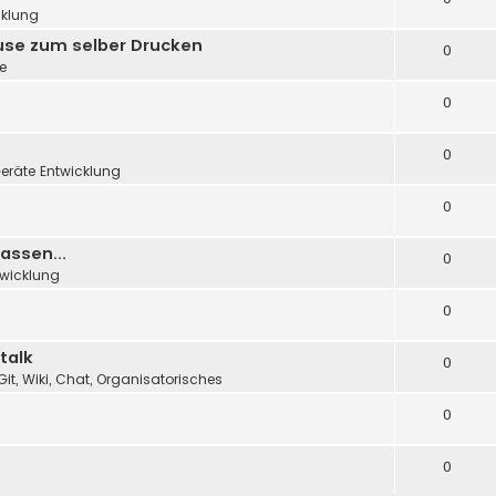
cklung
äuse zum selber Drucken
0
e
0
0
eräte Entwicklung
0
assen...
0
twicklung
0
talk
0
Git, Wiki, Chat, Organisatorisches
0
0