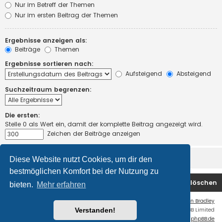
Nur im Betreff der Themen
Nur im ersten Beitrag der Themen
Ergebnisse anzeigen als:
Beiträge
Themen
Ergebnisse sortieren nach:
Aufsteigend
Absteigend
Suchzeitraum begrenzen:
Die ersten:
Stelle 0 als Wert ein, damit der komplette Beitrag angezeigt wird.
Zeichen der Beiträge anzeigen
Diese Website nutzt Cookies, um dir den
bestmöglichen Komfort bei der Nutzung zu
Startseite
Foren-Übersicht
Alle Cookies löschen
bieten.
Mehr erfahren
Flat Style by
Ian Bradley
Verstanden!
Powered by
phpBB
® Forum Software © phpBB Limited
Deutsche Übersetzung durch
phpBB.de