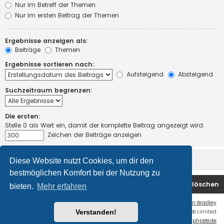
Nur im Betreff der Themen
Nur im ersten Beitrag der Themen
Ergebnisse anzeigen als:
Beiträge
Themen
Ergebnisse sortieren nach:
Aufsteigend
Absteigend
Suchzeitraum begrenzen:
Die ersten:
Stelle 0 als Wert ein, damit der komplette Beitrag angezeigt wird.
Zeichen der Beiträge anzeigen
Diese Website nutzt Cookies, um dir den
bestmöglichen Komfort bei der Nutzung zu
Startseite
Foren-Übersicht
Alle Cookies löschen
bieten.
Mehr erfahren
Flat Style by
Ian Bradley
Verstanden!
Powered by
phpBB
® Forum Software © phpBB Limited
Deutsche Übersetzung durch
phpBB.de