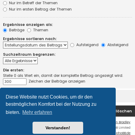
Nur im Betreff der Themen
Nur im ersten Beitrag der Themen
Ergebnisse anzeigen als:
Beiträge
Themen
Ergebnisse sortieren nach:
Aufsteigend
Absteigend
Suchzeitraum begrenzen:
Die ersten:
Stelle 0 als Wert ein, damit der komplette Beitrag angezeigt wird.
Zeichen der Beiträge anzeigen
Diese Website nutzt Cookies, um dir den
bestmöglichen Komfort bei der Nutzung zu
Startseite
Foren-Übersicht
Alle Cookies löschen
bieten.
Mehr erfahren
Flat Style by
Ian Bradley
Verstanden!
Powered by
phpBB
® Forum Software © phpBB Limited
Deutsche Übersetzung durch
phpBB.de