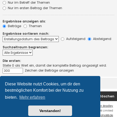
Nur im Betreff der Themen
Nur im ersten Beitrag der Themen
Ergebnisse anzeigen als:
Beiträge
Themen
Ergebnisse sortieren nach:
Aufsteigend
Absteigend
Suchzeitraum begrenzen:
Die ersten:
Stelle 0 als Wert ein, damit der komplette Beitrag angezeigt wird.
Zeichen der Beiträge anzeigen
Diese Website nutzt Cookies, um dir den
bestmöglichen Komfort bei der Nutzung zu
Startseite
Foren-Übersicht
Alle Cookies löschen
bieten.
Mehr erfahren
Flat Style by
Ian Bradley
Verstanden!
Powered by
phpBB
® Forum Software © phpBB Limited
Deutsche Übersetzung durch
phpBB.de